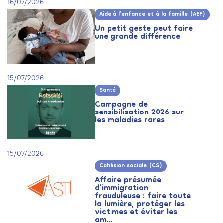
16/07/2026
Aide à l’enfance et à la famille (AEF)
Un petit geste peut faire
une grande différence
15/07/2026
Santé
Campagne de
sensibilisation 2026 sur
les maladies rares
15/07/2026
Cohésion sociale (CS)
Affaire présumée
d’immigration
frauduleuse : faire toute
la lumière, protéger les
victimes et éviter les
am...