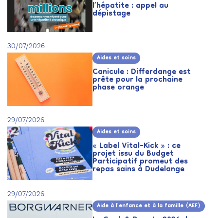
l’hépatite : appel au
dépistage
30/07/2026
Aides et soins
Canicule : Differdange est
prête pour la prochaine
phase orange
29/07/2026
Aides et soins
« Label Vital-Kick » : ce
projet issu du Budget
Participatif promeut des
repas sains à Dudelange
29/07/2026
Aide à l’enfance et à la famille (AEF)