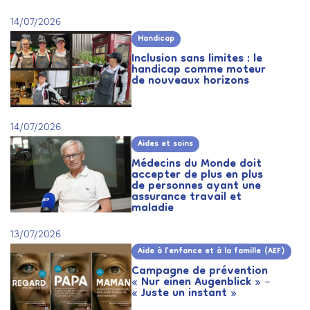
14/07/2026
Handicap
Inclusion sans limites : le
handicap comme moteur
de nouveaux horizons
14/07/2026
Aides et soins
Médecins du Monde doit
accepter de plus en plus
de personnes ayant une
assurance travail et
maladie
13/07/2026
Aide à l’enfance et à la famille (AEF)
Campagne de prévention
« Nur einen Augenblick » –
« Juste un instant »