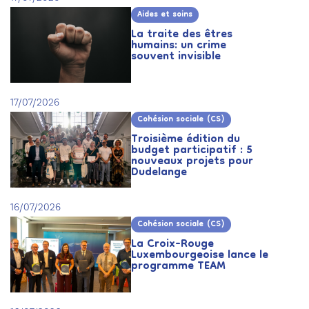
Aides et soins
La traite des êtres
humains: un crime
souvent invisible
17/07/2026
Cohésion sociale (CS)
Troisième édition du
budget participatif : 5
nouveaux projets pour
Dudelange
16/07/2026
Cohésion sociale (CS)
La Croix-Rouge
Luxembourgeoise lance le
programme TEAM