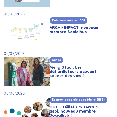
09/06/2026
Cohésion sociale (CS)
ARCHI-IMPACT, nouveau
membre Socialhub !
09/06/2026
Santé
Meng Stad : Les
défibrillateurs peuvent
sauver des vies !
08/06/2026
Économie sociale et solidaire (ESS)
HUT – Hëllef um Terrain
asbl, nouveau membre
Socialhub !