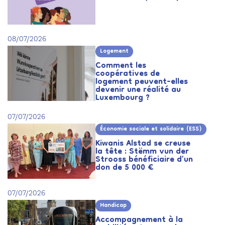
08/07/2026
Logement
Comment les
coopératives de
logement peuvent-elles
devenir une réalité au
Luxembourg ?
07/07/2026
Économie sociale et solidaire (ESS)
Kiwanis Alstad se creuse
la tête : Stëmm vun der
Strooss bénéficiaire d’un
don de 5 000 €
07/07/2026
Handicap
Accompagnement à la