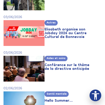
03/06/2026
Autres
Elisabeth organise son
Jobday 2026 au Centre
Culturel de Bonnevoie
03/06/2026
Aides et soins
Conférence sur le thème
de la directive anticipée
02/06/2026
Santé mentale
Hello Summer…