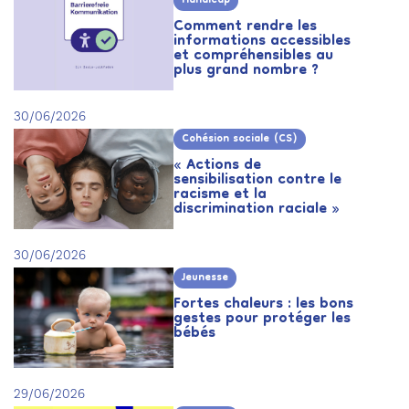
Handicap
Comment rendre les
informations accessibles
et compréhensibles au
plus grand nombre ?
30/06/2026
Cohésion sociale (CS)
« Actions de
sensibilisation contre le
racisme et la
discrimination raciale »
30/06/2026
Jeunesse
Fortes chaleurs : les bons
gestes pour protéger les
bébés
29/06/2026