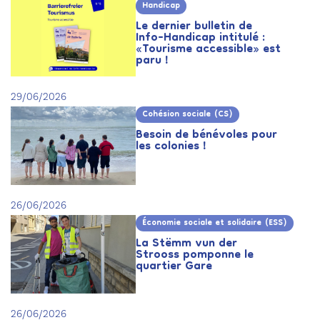
Handicap
Le dernier bulletin de
Info-Handicap intitulé :
«Tourisme accessible» est
paru !
29/06/2026
Cohésion sociale (CS)
Besoin de bénévoles pour
les colonies !
26/06/2026
Économie sociale et solidaire (ESS)
La Stëmm vun der
Strooss pomponne le
quartier Gare
26/06/2026