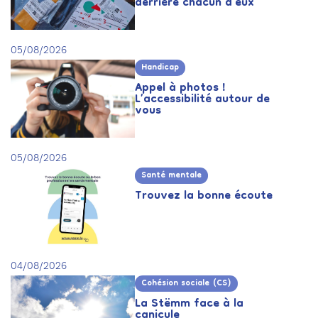
derrière chacun d’eux
05/08/2026
Handicap
Appel à photos !
L’accessibilité autour de
vous
05/08/2026
Santé mentale
Trouvez la bonne écoute
04/08/2026
Cohésion sociale (CS)
La Stëmm face à la
canicule