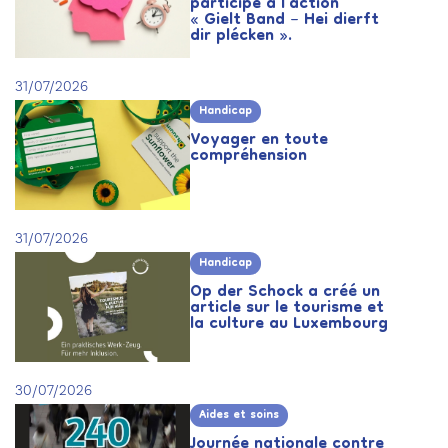
participe à l’action
« Gielt Band – Hei dierft
dir plécken ».
31/07/2026
Handicap
Voyager en toute
compréhension
31/07/2026
Handicap
Op der Schock a créé un
article sur le tourisme et
la culture au Luxembourg
30/07/2026
Aides et soins
Journée nationale contre