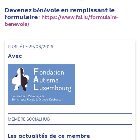
𝗗𝗲𝘃𝗲𝗻𝗲𝘇 𝗯
é
𝗻
é
𝘃𝗼𝗹𝗲 𝗲𝗻 𝗿𝗲𝗺𝗽𝗹𝗶𝘀𝘀𝗮𝗻𝘁 𝗹𝗲
𝗳𝗼𝗿𝗺𝘂𝗹𝗮𝗶𝗿𝗲 :
https://www.fal.lu/formulaire-
benevole/
PUBLIÉ LE 29/06/2026
Avec
MEMBRE SOCIALHUB
Les actualités de ce membre