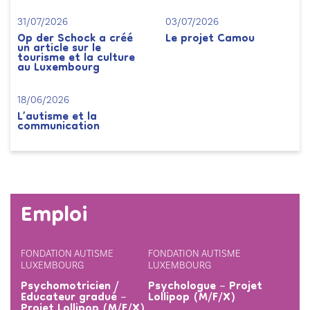
31/07/2026
03/07/2026
Op der Schock a créé
Le projet Camou
un article sur le
tourisme et la culture
au Luxembourg
18/06/2026
L’autisme et la
communication
Emploi
FONDATION AUTISME
FONDATION AUTISME
LUXEMBOURG
LUXEMBOURG
Psychomotricien /
Psychologue – Projet
Educateur gradué –
Lollipop (M/F/X)
Projet Lollipop (M/F/X)