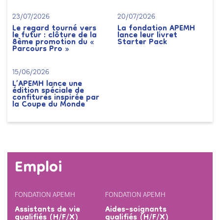
23/07/2026
20/07/2026
Le regard tourné vers
La fondation APEMH
le futur : clôture de la
lance leur livret
8ème promotion du «
Starter Pack
Parcours Pro »
15/06/2026
L’APEMH lance une
édition spéciale de
confitures inspirée par
la Coupe du Monde
Emploi
FONDATION APEMH
FONDATION APEMH
Assistants de vie
Aides-soignants
qualifiés (H/F/X)
qualifiés (H/F/X)