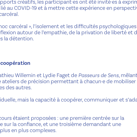
pports créatifs, les participant·es ont été invité·es à expri
lié au COVID-19 et à mettre cette expérience en perspecti
carcéral.
c carcéral », l’isolement et les difficultés psychologiques 
éflexion autour de l’empathie, de la privation de liberté et 
s la détention.
a coopération
thieu Willemin et Lydie Faget de
Passeurs de Sens
, mêlan
re ateliers de précision permettant à chacun·e de mobiliser
s des autres.
ividuelle, mais la capacité à coopérer, communiquer et s’ad
urs étaient proposées : une première centrée sur la
e sur la confiance, et une troisième demandant une
 plus en plus complexes.