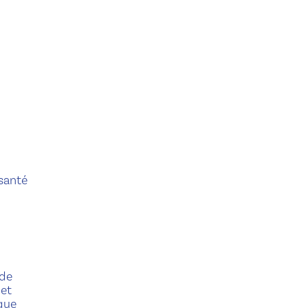
 santé
 de
 et
ique