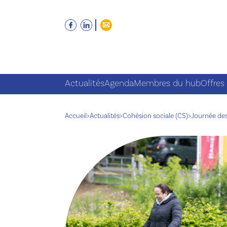
Actualités
Agenda
Membres du hub
Offres
Accueil
>
Actualités
>
Cohésion sociale (CS)
>
Journée des 