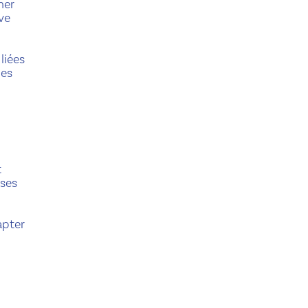
mer
ve
liées
des
t
 ses
apter