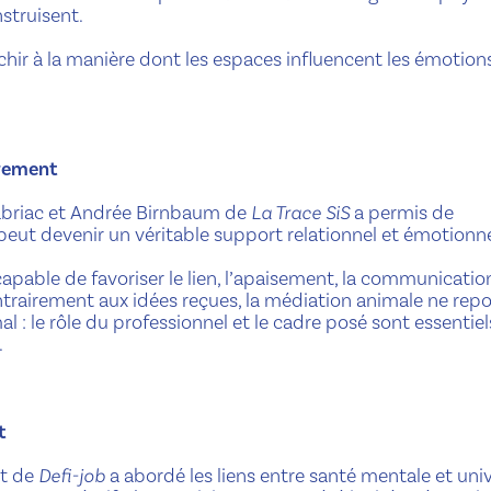
nstruisent.
échir à la manière dont les espaces influencent les émotions
trement
habriac et Andrée Birnbaum de
La Trace SiS
a permis de
ut devenir un véritable support relationnel et émotionne
apable de favoriser le lien, l’apaisement, la communication
airement aux idées reçues, la médiation animale ne rep
 : le rôle du professionnel et le cadre posé sont essentiel
.
t
ot de
Defi-job
a abordé les liens entre santé mentale et uni