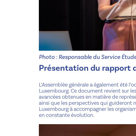
Photo : Responsable du Service Étud
Présentation du rapport 
L’Assemblée générale a également été l’o
Luxembourg. Ce document revient sur les 
avancées obtenues en matière de représe
ainsi que les perspectives qui guideront 
Luxembourg à accompagner les organismes
en constante évolution.