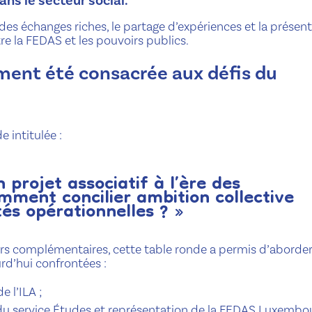
ns le secteur social.
es échanges riches, le partage d’expériences et la présen
e la FEDAS et les pouvoirs publics.
ent été consacrée aux défis du
 intitulée :
n projet associatif à l’ère des
mment concilier ambition collective
tés opérationnelles ? »
rs complémentaires, cette table ronde a permis d’aborder
urd’hui confrontées :
e l’ILA ;
u service Études et représentation de la FEDAS Luxembou