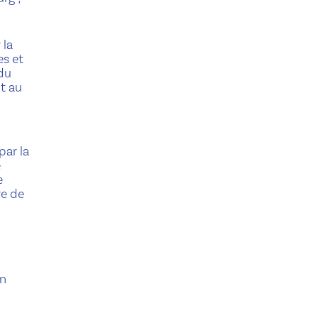
 la
es et
 du
ut au
par la
e
e
re de
en