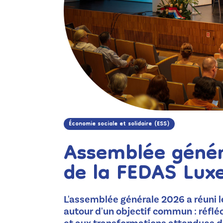
Économie sociale et solidaire (ESS)
Assemblée génér
de la FEDAS Lu
L'assemblée générale 2026 a réuni
autour d'un objectif commun : réfléc