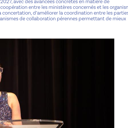
 2027, avec des avancées concrètes en matière de
 coopération entre les ministères concernés et les organi
la concertation, d’améliorer la coordination entre les partie
canismes de collaboration pérennes permettant de mieux