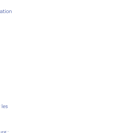
tation
 les
rg ;