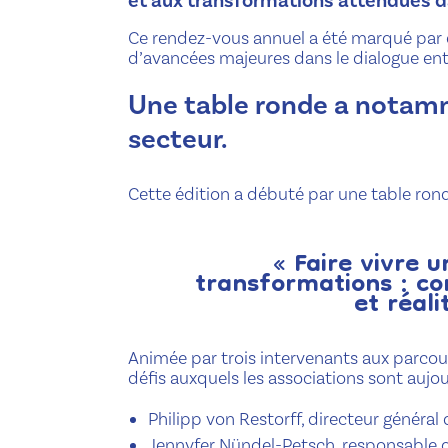
et aux transformations attendues da
Ce rendez-vous annuel a été marqué par d
d’avancées majeures dans le dialogue entr
Une table ronde a notamm
secteur.
Cette édition a débuté par une table ronde
« Faire vivre u
transformations : co
et réali
Animée par trois intervenants aux parcou
défis auxquels les associations sont aujo
Philipp von Restorff, directeur général d
Jennyfer Nündel-Petsch, responsable d