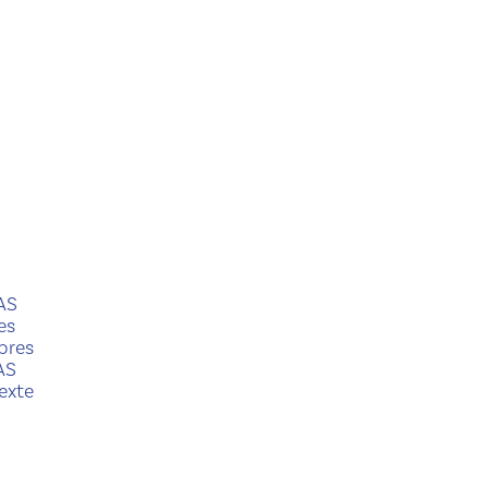
AS
es
bres
AS
exte