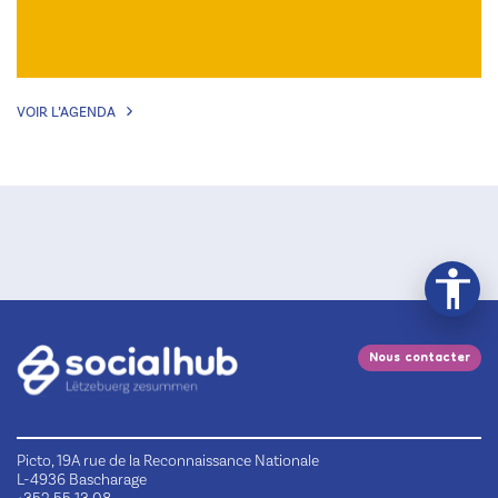
VOIR L’AGENDA
Nous contacter
Picto, 19A rue de la Reconnaissance Nationale
L-4936 Bascharage
+352 55 13 08