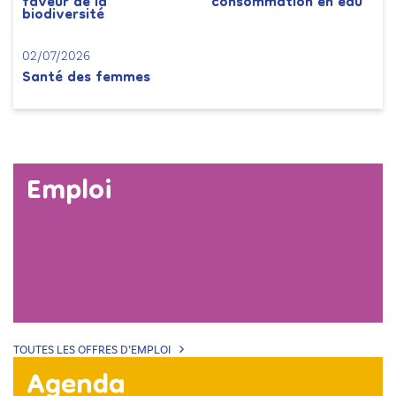
faveur de la
consommation en eau
biodiversité
02/07/2026
Santé des femmes
Emploi
TOUTES LES OFFRES D’EMPLOI
Agenda