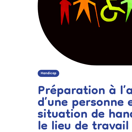
Handicap
Préparation à l’
d’une personne 
situation de han
le lieu de travail