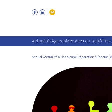
Actualités
Agenda
Membres du hub
Offres
Accueil
>
Actualités
>
Handicap
>
Préparation à l’accueil 