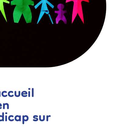
accueil
en
dicap sur