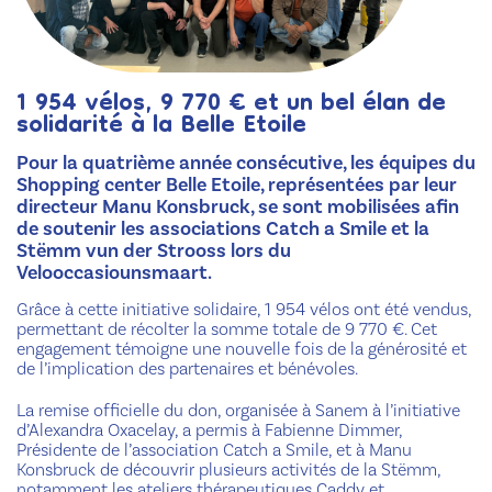
1 954 vélos, 9 770 € et un bel élan de
solidarité à la Belle Etoile
Pour la quatrième année consécutive, les équipes du
Shopping center Belle Etoile, représentées par leur
directeur Manu Konsbruck, se sont mobilisées afin
de soutenir les associations Catch a Smile et la
Stëmm vun der Strooss lors du
Velooccasiounsmaart.
Grâce à cette initiative solidaire, 1 954 vélos ont été vendus,
permettant de récolter la somme totale de 9 770 €. Cet
engagement témoigne une nouvelle fois de la générosité et
de l’implication des partenaires et bénévoles.
La remise officielle du don, organisée à Sanem à l’initiative
d’Alexandra Oxacelay, a permis à Fabienne Dimmer,
Présidente de l’association Catch a Smile, et à Manu
Konsbruck de découvrir plusieurs activités de la Stëmm,
notamment les ateliers thérapeutiques Caddy et