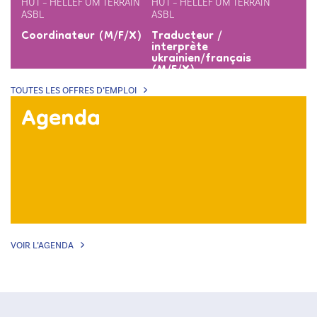
HUT – HËLLEF UM TERRAIN
HUT – HËLLEF UM TERRAIN
ASBL
ASBL
Coordinateur (M/F/X)
Traducteur /
interprète
ukrainien/français
(M/F/X)
TOUTES LES OFFRES D’EMPLOI
Agenda
VOIR L’AGENDA