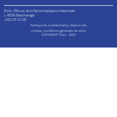
Picto, 19A rue de la Reconnaissance Nationale
L-4936 Bascharage
+352 55 13 08
,
Politique de confidentialité
Gestion des
,
cookies
Conditions générales de vente
COPYRIGHT Picto - 2025