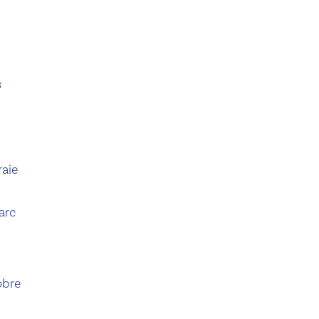
s
raie
arc
obre