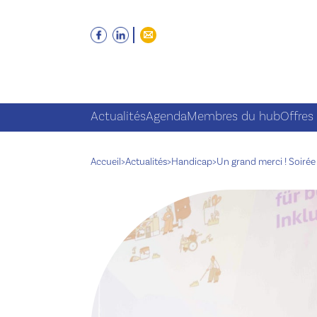
Actualités
Agenda
Membres du hub
Offres
Accueil
>
Actualités
>
Handicap
>
Un grand merci ! Soirée 