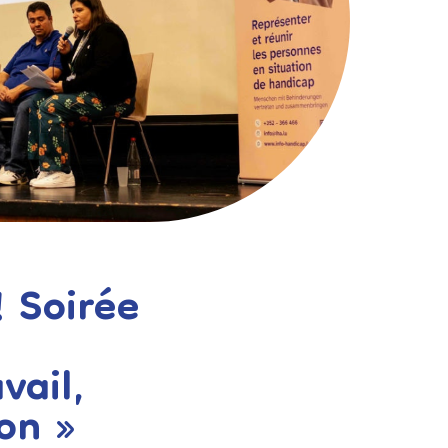
 Soirée
vail,
ion »