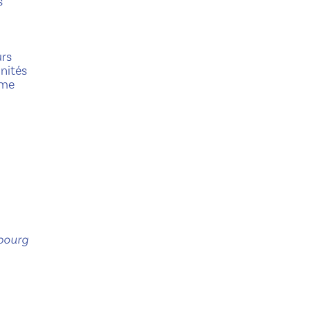
s
urs
nités
ême
mbourg