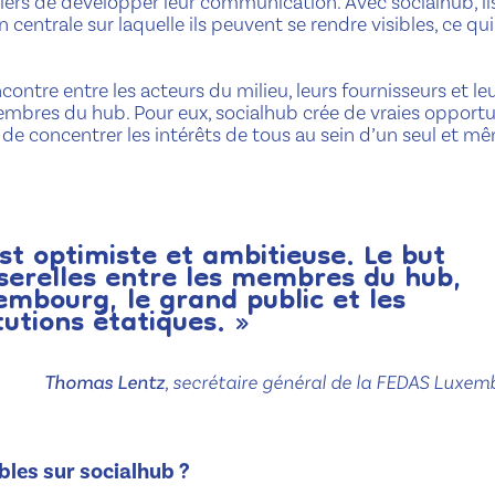
ers de développer leur communication. Avec socialhub, il
entrale sur laquelle ils peuvent se rendre visibles, ce qui
ncontre entre les acteurs du milieu, leurs fournisseurs et le
embres du hub. Pour eux, socialhub crée de vraies opportu
de concentrer les intérêts de tous au sein d’un seul et m
t optimiste et ambitieuse. Le but
serelles entre les membres du hub,
mbourg, le grand public et les
tutions étatiques. »
Thomas Lentz
, secrétaire général de la FEDAS Luxe
bles sur socialhub ?