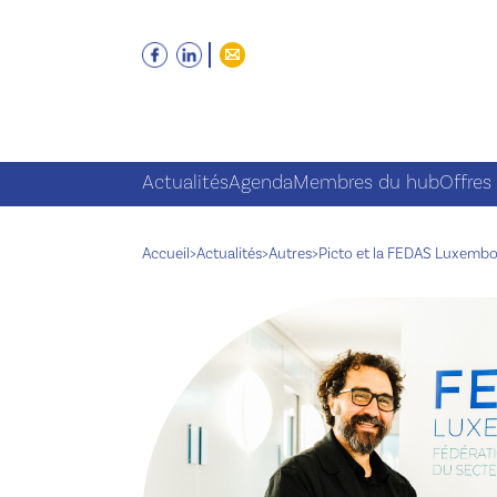
Actualités
Agenda
Membres du hub
Offres
Accueil
>
Actualités
>
Autres
>
Picto et la FEDAS Luxembo