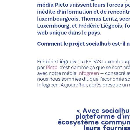
média Picto unissent leurs forces p
inédite d’information et de rencontr
luxembourgeois. Thomas Lentz, secr
Luxembourg, et Frédéric Liégeois, fo
web unique dans le pays.
Comment le projet socialhub est-il n
Frédéric Liégeois
: La FEDAS Luxembourg 
par
Picto
, c’est comme ça que se sont cré
avec notre média
Infogreen
— consacré a
nous nous sommes dit que l’économie soc
Infogreen. Aujourd’hui, après presque un an
« Avec socialhu
plateforme d’in
écosystème commun p
leurs fournis