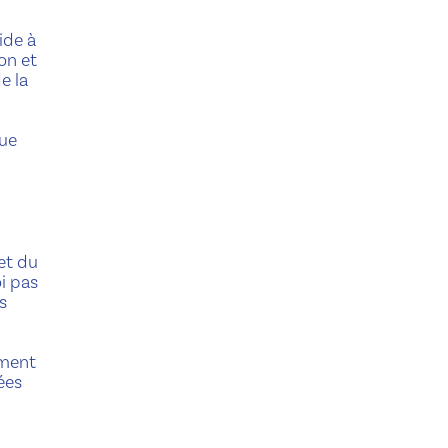
ide à
ion et
e la
que
et du
i pas
s
ement
ées