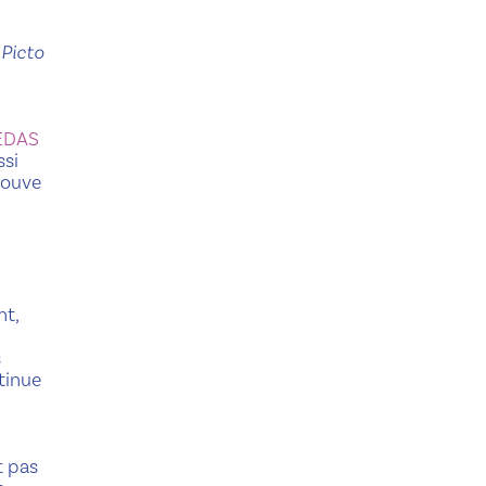
 Picto
EDAS
ssi
rouve
nt,
s
tinue
t pas