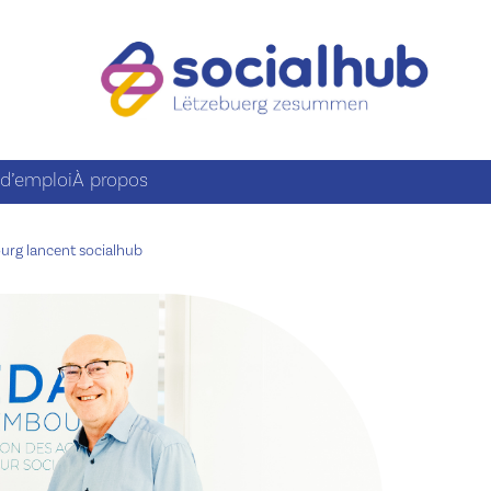
 d’emploi
À propos
urg lancent socialhub