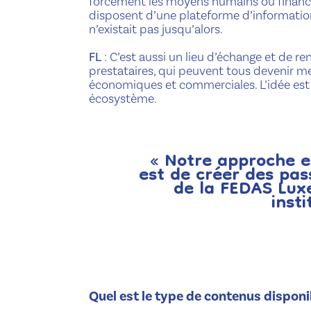
forcément les moyens humains ou financi
disposent d’une plateforme d’information c
n’existait pas jusqu’alors.
FL
: C’est aussi un lieu d’échange et de re
prestataires, qui peuvent tous devenir m
économiques et commerciales. L’idée est 
écosystème.
« Notre approche es
est de créer des pas
de la FEDAS Luxe
insti
Quel est le type de contenus disponi