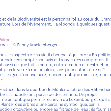
 et de la Biodiversité est la personnalité au cœur du Gran
verture. Lors de l’événement, il a répondu à quelques quest
.
ilmes
– © Fanny Krackenberger
les aspects de sa vie, il cherche l’équilibre : « En politiq
re, prendre en compte son avis et trouver des compromis. Il 
 aussi ce que fait la nature, entre création et destruction. »
t plus le verre à moitié plein, sans pour autant être naïf.
, les gens à convaincre, mais en tant que ministre, mon r
 »
» située dans le quartier de Mühlenbach, au lieu-dit Eicher
bres à laquelle ont participé des enfants. Un projet
ntamé en tant que premier échevin de Luxembourg et qu’il a
Planter des arbres a une certaine symbolique, car ils
ction d’oxygène ou encore au filtrage de l’eau : ils fournis