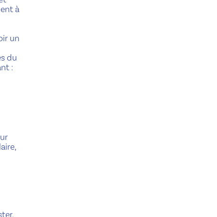
ent à
oir un
es du
nt :
our
aire,
ter,