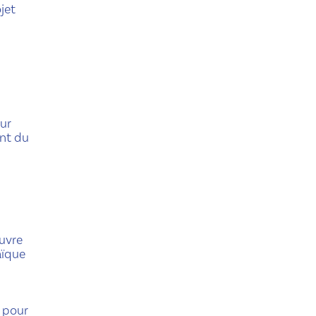
jet
ur
ent du
uvre
aïque
é pour