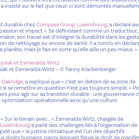
 insisté sur le fait que ceux-ci sont démontés manuellem
t durable chez
Compass Group Luxembourg
, a déclaré av
vec passion et impact ». Se définissant comme un traducteur,
aker, son travail est d’intégrer la durabilité dans les gest
on, de nettoyage ou encore de santé. Il a conclu en déclara
la planète, mais je fais en sorte qu’elle aille un peu mieux. »
iak et Esmeralda Wirtz
– © Fanny Krackenberger
z
Oakridge
, a expliqué que « c’est en dehors de sa zone de
i se remettre en question n’est pas toujours simple. » P
ers pour agir sur sa transition durable : une gouvernance cl
optimisation opérationnelle ainsi qu’une culture
 « Sur le terrain avec… », Esmeralda Wirtz, chargée de
l Luxembourg
a parlé des challenges liés à l’organisation de
lé que « la justice climatique est l’un des objectifs
ux droits humains, parmi lesquels figure le droit de manifes