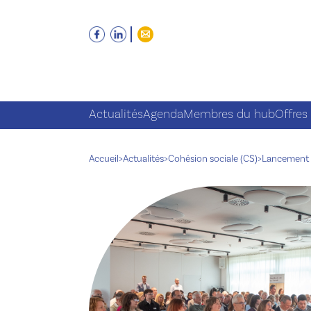
Actualités
Agenda
Membres du hub
Offres
Accueil
>
Actualités
>
Cohésion sociale (CS)
>
Lancement 