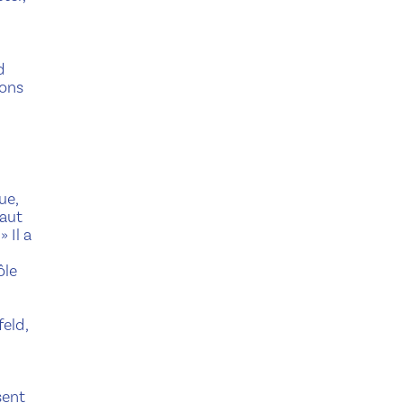
d
ions
ue,
faut
 Il a
ôle
feld,
sent