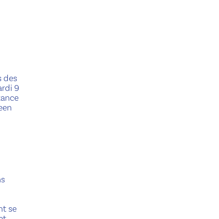
s des
rdi 9
tance
reen
ns
nt se
et