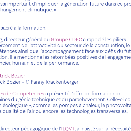
aussi important d’impliquer la génération future dans ce pro
 changement climatique. »
acré à la formation.
, directeur général du
Groupe CDEC
a rappelé les piliers
orcement de l’attractivité du secteur de la construction, le
tences ainsi que l’accompagnement face aux défis du fut
ation. Il a mentionné les retombées positives de l’engagem
ncier, humain et de la performance.
ick Bozier
– © Fanny Krackenberger
es de Compétences
a présenté l’offre de formation de
ines du génie technique et du parachèvement. Celle-ci co
on écologique », comme les pompes à chaleur, le photovolt
la qualité de l’air ou encore les technologies transversales,
t directeur pédagogique de l’
ILQVT
, a insisté sur la nécessit