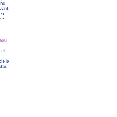
ans
ivent
 sa
de
reau
S
et
s
de la
cteur