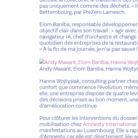
pas uniquement comme des déchets. » Il a
Bettembourg, par PreZero Lamesch.
Elom Baniba, responsable développemen
objectif clair dans son travail : « agir a
navigateur IA, chef d’orchestre et change m
quotidien des entreprises de la restaurati
« À la fin de ma journée, je n’ai pas sauvé 
Andy Maxant, Elom Baniba, Hanna Wojtys
Hanna Wojtysiak, consulting partner che
confort que commence l’évolution, même s
elle, une entreprise dispose de quatre levi
des décisions prises au bon moment, une 
d’amélioration continue.
Pour clôturer les interventions du dossier
mobilisation chez
Amnesty Internationa
manifestations au Luxembourg. Elle a rappe
d’Amnesty, car elle est directement liée a