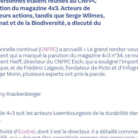
 personnes étaient réunies au CNFPC
ition du magazine 4x3. Acteurs de
leurs actions, tandis que Serge Wilmes,
at et de la Biodiversité, a discuté du
nnelle continue (
CNFPC
) a accueilli « Le grand rendez-vou
ement qui a marqué la parution du magazine 4×3 n°34, ce ma
ent Hieff, directeur du CNFPC Esch, qui a souligné l’impor
que, et de Frédéric Liégeois, fondateur de Picto et d’Infog
Morin, plusieurs experts ont pris la parole.
ny Krackenberger
 de 4×3 suit les acteurs luxembourgeois de la durabilité da
.
ivité d’
Ecotrel
, dont il est le directeur. Il a détaillé comme
DEEE, qui « doivent être considérés comme des ressources, 