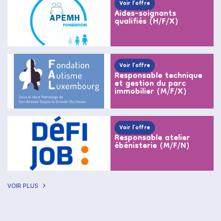
Voir l’offre
Aides-soignants
qualifiés (H/F/X)
Voir l’offre
Responsable technique
et gestion du parc
immobilier (M/F/X)
Voir l’offre
Responsable atelier
ébénisterie (M/F/N)
VOIR PLUS