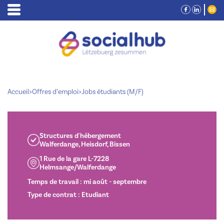
Accueil
>
Offres d’emploi
>
Jobs étudiants (M/F)
Structures d'hébergement
Walferdange, Heisdorf, Bissen
1 Rue de la gare L-7228
Helmsange/Walferdange
Temps de travail : mi août - septembre
Type de contrat : Etudiant