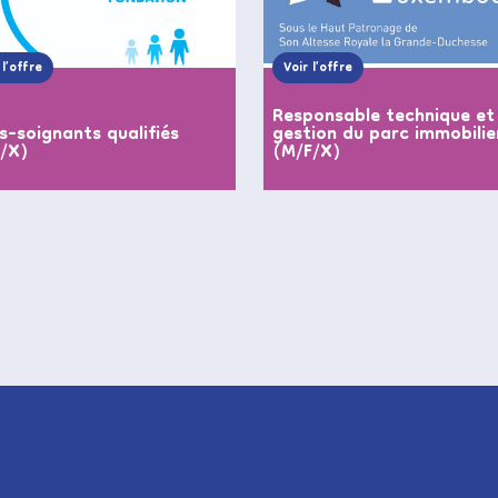
 l’offre
Voir l’offre
Responsable technique et
s-soignants qualifiés
gestion du parc immobilie
F/X)
(M/F/X)