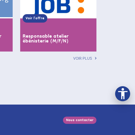
Voir l’offre
r
Responsable atelier
ébénisterie (M/F/N)
VOIR PLUS
Nous contacter