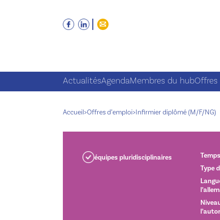
Actualités
Agenda
Membres du hub
Offres
Accueil
>
Offres d’emploi
>
Infirmier diplômé (M/F/NG)
Temps 
équipes pluridisciplinaires
Type d
Langue
l’alle
Niveau
l’auto