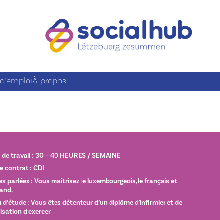
 d’emploi
À propos
de travail : 30 – 40 HEURES / SEMAINE
e contrat : CDI
s parlées : Vous maîtrisez le luxembourgeois, le français et
mand.
 d’étude : Vous êtes détenteur d’un diplôme d’infirmier et de
risation d’exercer