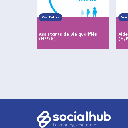
Voir l’offre
Voir
Assistants de vie qualifiés
Aide
(H/F/X)
(H/