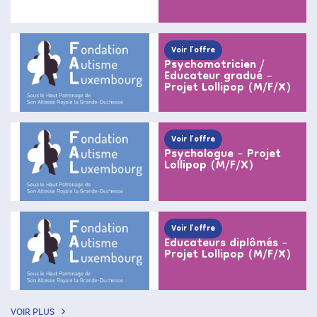
Voir l’offre
Psychomotricien /
Educateur gradué –
Projet Lollipop (M/F/X)
Voir l’offre
Psychologue – Projet
Lollipop (M/F/X)
Voir l’offre
Educateurs diplômés –
Projet Lollipop (M/F/X)
VOIR PLUS