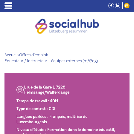
Accueil
>
Offres d’emploi
>
Éducateur / Instructeur – équipes externes (m/f/ng)
1, rue de la Gare L-7228
Helmsange/Walferdange
Temps de travail : 40H
Type de contrat : CDI
Langues parlées : Français, maîtrise du
Luxembourgeois
Niveau d’étude : Formation dans le domaine éducatif,