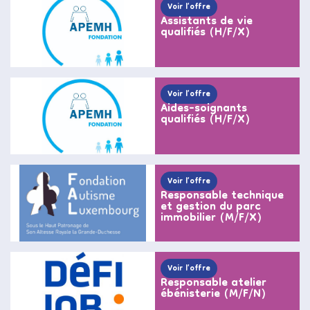
Voir l’offre
Assistants de vie
qualifiés (H/F/X)
Voir l’offre
Aides-soignants
qualifiés (H/F/X)
Voir l’offre
Responsable technique
et gestion du parc
immobilier (M/F/X)
Voir l’offre
Responsable atelier
ébénisterie (M/F/N)