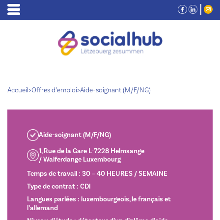
Accueil
>
Offres d’emploi
>
Aide-soignant (M/F/NG)
Aide-soignant (M/F/NG)
1, Rue de la Gare L-7228 Helmsange
/ Walferdange Luxembourg
Temps de travail : 30 – 40 HEURES / SEMAINE
Type de contrat : CDI
Langues parlées : luxembourgeois, le français et
l’allemand