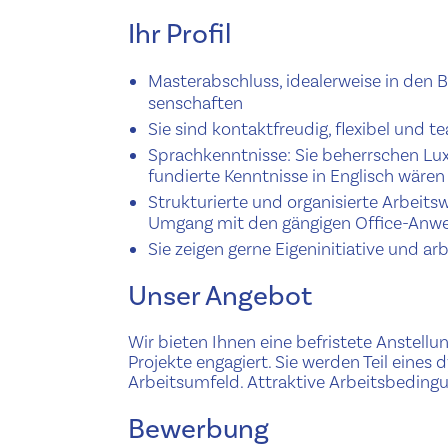
Ihr Profil
Mas­ter­ab­schluss, ide­al­er­weise in de
senschaften
Sie sind kon­tak­t­freudig, flexibel und t
Sprachken­nt­nisse: Sie beherrschen Lux
fundierte Kenntnisse in Englisch wären 
Struk­turi­erte und organ­isierte Arbeits
Umgang mit den gängigen Office-Anw
Sie zeigen gerne Eigenini­tia­tive und arbe
Unser Angebot
Wir bieten Ihnen eine befristete Anstellung i
Projekte engagiert. Sie werden Teil eines
Arbeit­sum­feld. Attraktive Arbeits­be­din­
Bewerbung