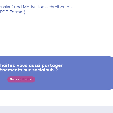
slauf und Moti­va­tion­ss­chreiben bis
(PDF-Format).
haitez vous aussi partager
énements sur socialhub ?
Nous contacter