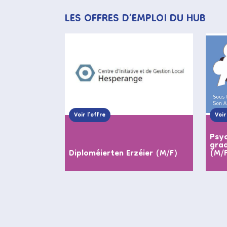
LES OFFRES D’EMPLOI DU HUB
Voir l’offre
Voir
Psyc
grad
Diploméierten Erzéier (M/F)
(M/