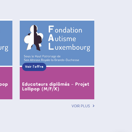
Voir l’offre
ipop
Educateurs diplômés – Projet
Lollipop (M/F/X)
VOIR PLUS