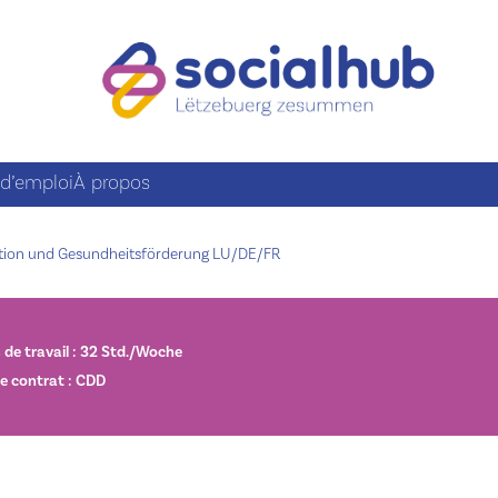
 d’emploi
À propos
ntion und Gesundheitsförderung LU/DE/FR
de travail : 32 Std./Woche
e contrat : CDD