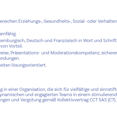
n Bereichen Erziehungs‑, Gesundheits‑, Sozial- oder Ver­hal­te
eamfähig.
­em­bur­gisch, Deutsch und Französisch in Wort und Schrift
von Vorteil.
weise, Präsen­ta­tions- und Mod­er­a­tionskom­pe­tenz, sichere
endungen.
iten lösung­sori­en­tiert.
n einer Organ­i­sa­tion, die sich für vielfältige und sinns­tif
 dynamischen und engagierten Teams in einem stim­ulieren­
gun­gen und Vergütung gemäß Kollek­tivver­trag CCT SAS (C7).