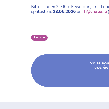
Bitte senden Sie Ihre Bewerbung mit Leben
spätestens
23.06.2026
an
rh@​cnapa.​lu
Postuler
Vous sou
vos év