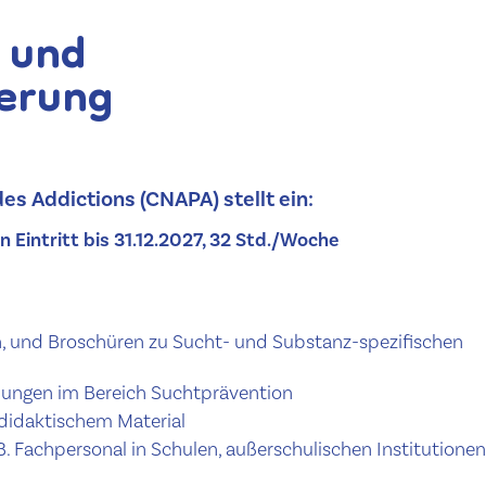
 und
erung
es Addictions (CNAPA) stellt ein:
n Eintritt bis 31.12.2027, 32 Std./Woche
lien, und Broschüren zu Sucht- und Substanz-spez­i­fis­chen
ungen im Bereich Sucht­präven­tion
 didak­tis­chem Material
Fach­per­son­al in Schulen, außer­schulis­chen Insti­tu­tio­nen