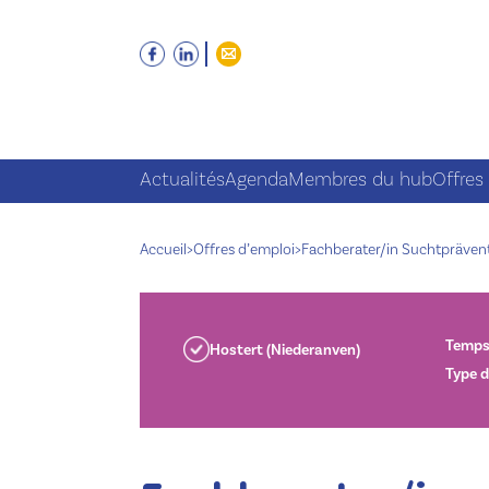
Actualités
Agenda
Membres du hub
Offres
Accueil
>
Offres d’emploi
>
Fachberater/​in Suchtpräve
Temps 
Hostert (Niederanven)
Type d