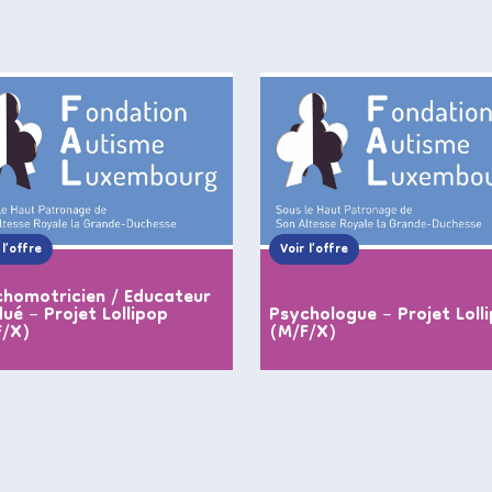
 l’offre
Voir l’offre
homotricien / Educateur
ué – Projet Lollipop
Psychologue – Projet Loll
F/X)
(M/F/X)