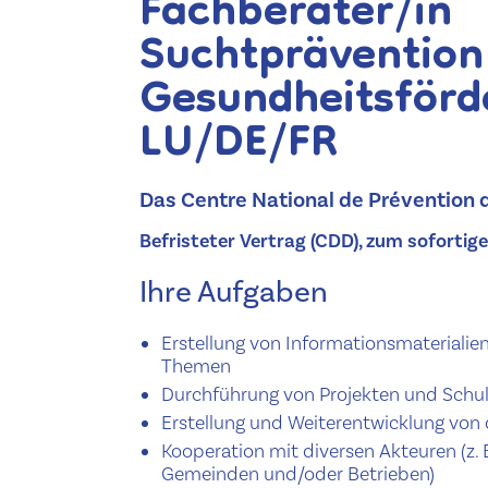
Fachberater/​in
Suchtprävention
Gesundheitsförd
LU/DE/FR
Das Centre National de Prévention d
Befristeter Vertrag (CDD), zum sofortige
Ihre Aufgaben
Erstellung von Infor­ma­tion­s­ma­te­ri­a
Themen
Durch­führung von Projekten und Schul
Erstellung und Weit­er­en­twick­lung von
Kooperation mit diversen Akteuren (z. B. 
Gemeinden und/​oder Betrieben)