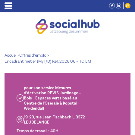
Accueil
>
Offres d’emploi
>
Encadrant métier (M/F/D) Réf. 2026 06 – TO EM
pour son service Mesures
d’Activation REVIS Jardinage –
Bois - Espaces verts basé au
Centre de l’Oseraie à Kopstal -
Weidendall
19-23, rue Jean Fischbach L-3372
LEUDELANGE
Temps de travail : 40H