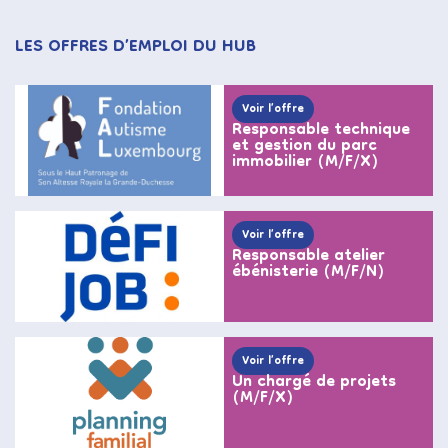
LES OFFRES D’EMPLOI DU HUB
Voir l’offre
Responsable technique
et gestion du parc
immobilier (M/F/X)
Voir l’offre
Responsable atelier
ébénisterie (M/F/N)
Voir l’offre
Un chargé de projets
(M/F/X)