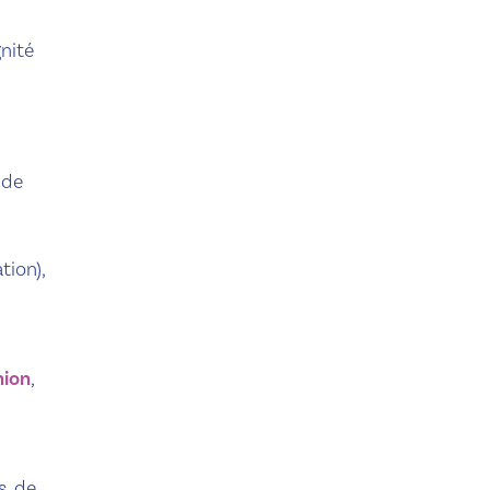
nité
 de
tion),
hion
,
s, de