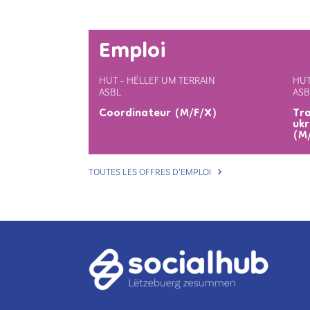
Emploi
HUT – HËLLEF UM TERRAIN
HUT
ASBL
ASB
Coordinateur (M/F/X)
Tra
ukr
(M
TOUTES LES OFFRES D’EMPLOI