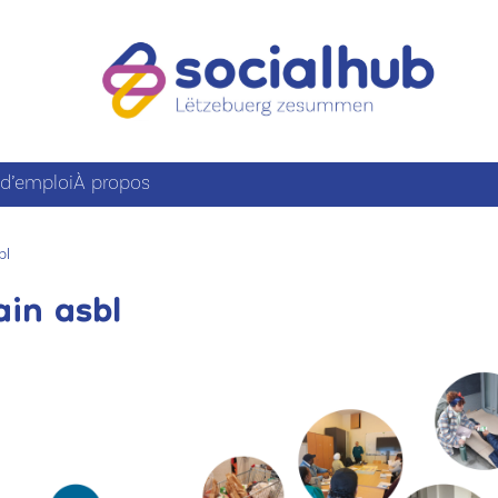
 d’emploi
À propos
bl
ain asbl