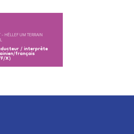
 – HËLLEF UM TERRAIN
L
ducteur / interprète
ainien/français
/F/X)