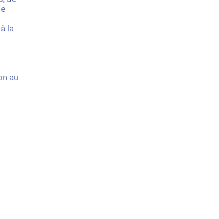
de
à la
ion au