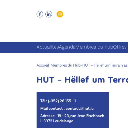
Actualités
Agenda
Membres du hub
Offres
Accueil
>
Membres du Hub
>
HUT – Hëllef um Terrain as
HUT – Hëllef um Terr
Tél.: (+352) 26 155 - 1
Mail contact : contact@hut.lu
Adresse : 19 - 23, rue Jean Fischbach
L-3372 Leudelange