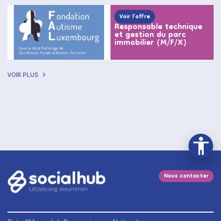
Voir l’offre
Responsable technique
et gestion du parc
immobilier (M/F/X)
VOIR PLUS
Nous contacter