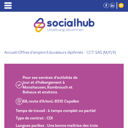
Accueil
>
Offres d’emploi
>
Educateurs diplômés – CCT-SAS (M/F/X)
Pour ses services d’activités de
jour et d’hébergement à
Munshausen, Rambrouch et
Belvaux et environs.
68, route d’ArlonL-8310 Capellen
Temps de travail : à temps complet ou partiel
Type de contrat : CDI
Langues parlées : Une bonne maîtrise des trois