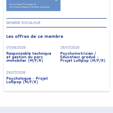
MEMBRE SOCIALHUB
Les offres de ce membre
07/08/2026
29/07/2026
Responsable technique
Psychomotricien /
et gestion du parc
Educateur gradué –
immobilier (M/F/X)
Projet Lollipop (M/F/X)
29/07/2026
Psychologue – Projet
Lollipop (M/F/X)