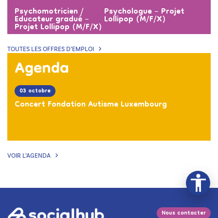
Psychomotricien /
Psychologue – Projet
Educateur gradué –
Lollipop (M/F/X)
Projet Lollipop (M/F/X)
TOUTES LES OFFRES D’EMPLOI
Agenda
03 octobre
Concert Fondation Autisme Luxembourg
VOIR L’AGENDA
Nous contacter