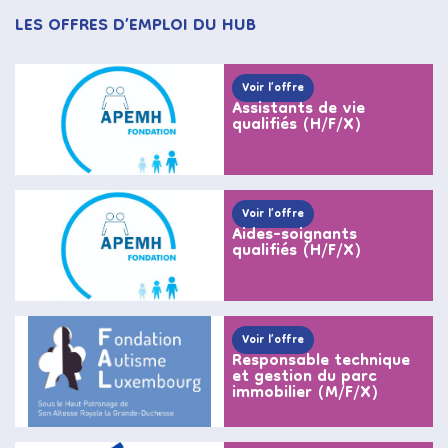
LES OFFRES D’EMPLOI DU HUB
Voir l’offre
Assistants de vie
qualifiés (H/F/X)
Voir l’offre
Aides-soignants
qualifiés (H/F/X)
Voir l’offre
Responsable technique
et gestion du parc
immobilier (M/F/X)