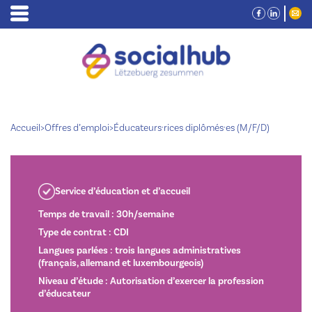
Accueil
>
Offres d’emploi
>
Éducateurs·rices diplômés·es (M/F/D)
Service d’éducation et d’accueil
Temps de travail : 30h/semaine
Type de contrat : CDI
Langues parlées : trois langues administratives
(français, allemand et luxembourgeois)
Niveau d’étude : Autorisation d’exercer la profession
d’éducateur