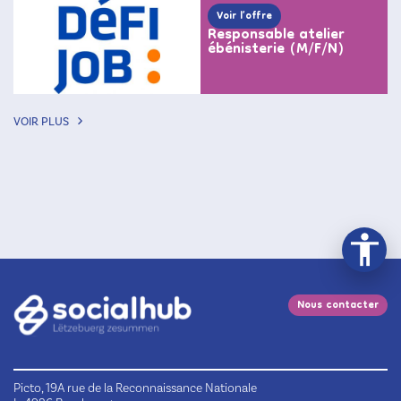
Voir l’offre
Responsable atelier
ébénisterie (M/F/N)
VOIR PLUS
Nous contacter
Picto, 19A rue de la Reconnaissance Nationale