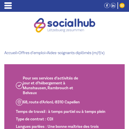
Accueil
>
Offres d’emploi
>
Aides-soignants diplômés (m/f/x)
Pour ses services d’activités de
jour et d’hébergement à
Munshausen, Rambrouch et
Belvaux
68, route d’ArlonL-8310 Capellen
Temps de travail : à temps partiel ou à temps plein
Type de contrat : CDI
Langues parlées : Une bonne maîtrise des trois