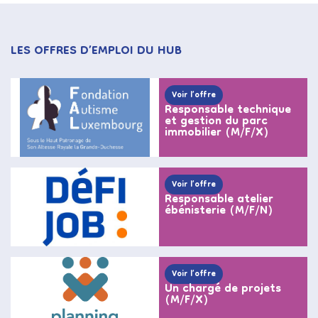
LES OFFRES D’EMPLOI DU HUB
Voir l’offre
Responsable technique
et gestion du parc
immobilier (M/F/X)
Voir l’offre
Responsable atelier
ébénisterie (M/F/N)
Voir l’offre
Un chargé de projets
(M/F/X)