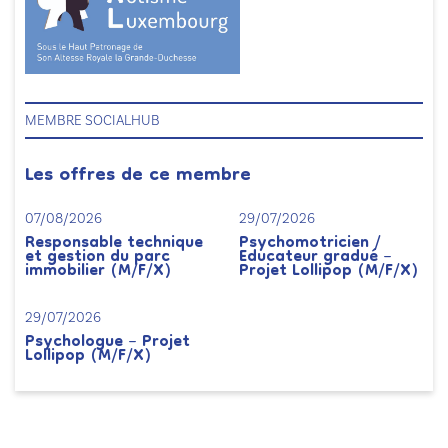
MEMBRE SOCIALHUB
Les offres de ce membre
07/08/2026
29/07/2026
Responsable technique
Psychomotricien /
et gestion du parc
Educateur gradué –
immobilier (M/F/X)
Projet Lollipop (M/F/X)
29/07/2026
Psychologue – Projet
Lollipop (M/F/X)