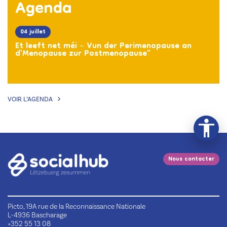
Agenda
04 juillet
Et leeft net méi – Vun der Perimenopause an
d’Menopause zur Postmenopause“
VOIR L’AGENDA
Nous contacter
Picto, 19A rue de la Reconnaissance Nationale
L-4936 Bascharage
+352 55 13 08