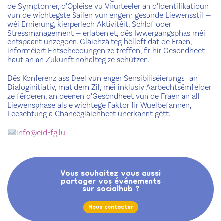
de Symptomer, d’Opléise vu Virurteeler an d’Identifikatioun
vun de wichtegste Sailen vun engem gesonde Liewensstil —
wéi Ernierung, kierperlech Aktivitéit, Schlof oder
Stressmanagement — erlaben et, dës Iwwergangsphas méi
entspaant unzegoen. Gläichzäiteg hëlleft dat de Fraen,
informéiert Entscheedungen ze treffen, fir hir Gesondheet
haut an an Zukunft nohalteg ze schützen.
Dës Konferenz ass Deel vun enger Sensibiliséierungs- an
Dialoginitiativ, mat dem Zil, méi inklusiv Aarbechtsëmfelder
ze fërderen, an deenen d’Gesondheet vun de Fraen an all
Liewensphase als e wichtege Faktor fir Wuelbefannen,
Leeschtung a Chancëgläichheet unerkannt gëtt.
info@cid-fg.lu
Vous souhaitez vous aussi
partager vos événements
sur socialhub ?
Nous contacter