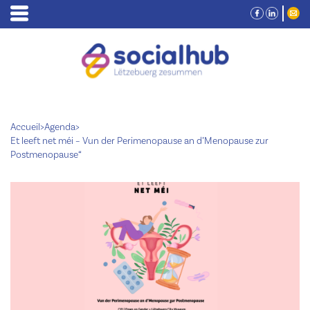
Accueil
>
Agenda
>
Et leeft net méi – Vun der Perimenopause an d’Menopause zur
Postmenopause“