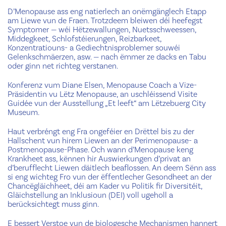
D’Menopause ass eng natierlech an onëmgänglech Etapp
am Liewe vun de Fraen. Trotzdeem bleiwen déi heefegst
Symptomer — wéi Hëtzewallungen, Nuetsschweessen,
Middegkeet, Schlofstéierungen, Reizbarkeet,
Konzentratiouns- a Gediechtnisproblemer souwéi
Gelenkschmäerzen, asw. — nach ëmmer ze dacks en Tabu
oder ginn net richteg verstanen.
Konferenz vum Diane Elsen, Menopause Coach a Vize-
Präsidentin vu Lëtz Menopause, an uschléissend Visite
Guidée vun der Ausstellung „Et leeft“ am Lëtzebuerg City
Museum.
Haut verbréngt eng Fra ongeféier en Drëttel bis zu der
Hallschent vun hirem Liewen an der Perimenopause- a
Postmenopause-Phase. Och wann d’Menopause keng
Krankheet ass, kënnen hir Auswierkungen d’privat an
d’berufflecht Liewen däitlech beaflossen. An deem Sënn ass
si eng wichteg Fro vun der ëffentlecher Gesondheet an der
Chancëgläichheet, déi am Kader vu Politik fir Diversitéit,
Gläichstellung an Inklusioun (DEI) voll ugeholl a
berücksichtegt muss ginn.
E bessert Verstoe vun de biologesche Mechanismen hannert