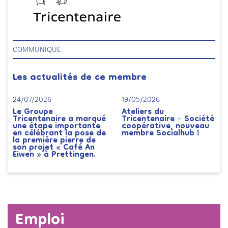
COMMUNIQUÉ
Les actualités de ce membre
24/07/2026
19/05/2026
Le Groupe
Ateliers du
Tricentenaire a marqué
Tricentenaire – Société
une étape importante
coopérative, nouveau
en célébrant la pose de
membre Socialhub !
la première pierre de
son projet « Café An
Eiwen » à Prettingen.
Emploi