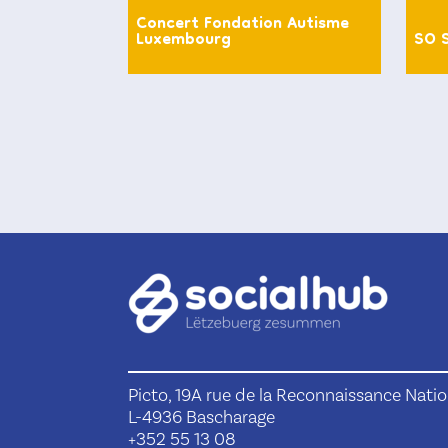
Concert Fondation Autisme
Luxembourg
SO 
Picto, 19A rue de la Reconnaissance Natio
L-4936 Bascharage
+352 55 13 08