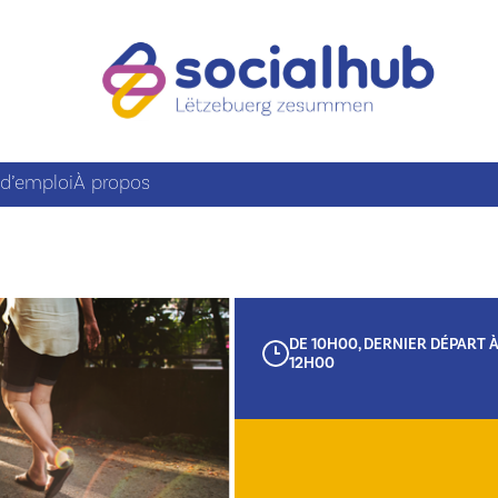
 d’emploi
À propos
DE 10H00, DERNIER DÉPART 
12H00