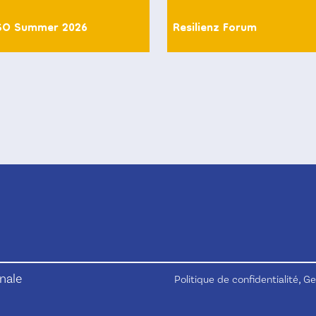
SO Summer 2026
Resilienz Forum
nale
,
Politique de confidentialité
Ge