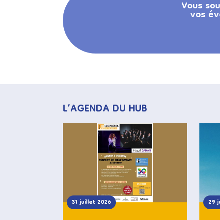
Vous sou
vos év
L’AGENDA DU HUB
31 juillet 2026
29 j