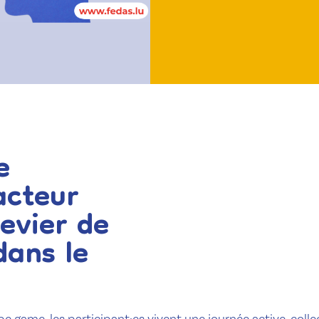
e
acteur
evier de
dans le
e game, les participant·es vivent une journée active, colle