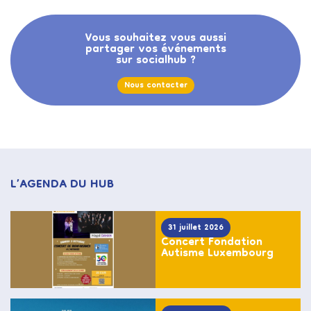
Vous souhaitez vous aussi
partager vos événements
sur socialhub ?
Nous contacter
L’AGENDA DU HUB
31 juillet 2026
Concert Fondation
Autisme Luxembourg