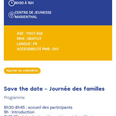
8H30 À 16H
CENTRE DE JEUNESSE
MARIENTHAL
ÂGE : TOUT ÂGE
PRIX : GRATUIT
LANGUE : FR
ACCESSIBILITÉ PMR : OUI
Ajouter au calendrier
Ajouter au calendrier
Save the date – Journée des familles
Programme
8h30-8h45 : accueil des participants
9h : Introduction