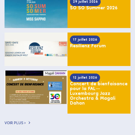
29 juillet 2026
SO SO Summer 2026
17 juillet 2026
Resilienz Forum
12 juillet 2026
Concert de bienfaisance
pour la FAL—
Luxembourg Jazz
Orchestra & Magali
Dahan
VOIR PLUS >