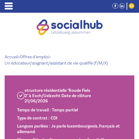
Accueil
>
Offres d’emploi
>
Un éducateur/soignant/assistant de vie qualifié (F/M/X)
structure résidentielle "Roude Fiels
2" à Esch/Uelzecht Date de clôture
21/06/2026
Temps de travail : Temps partiel
Type de contrat : CDI
Langues parlées : Je parle luxembourgeois, français et
allemand.