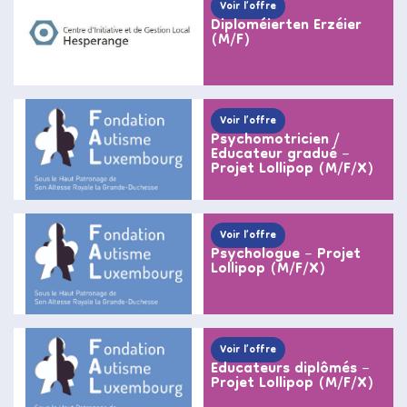
Voir l’offre
Diploméierten Erzéier
(M/F)
Voir l’offre
Psychomotricien /
Educateur gradué –
Projet Lollipop (M/F/X)
Voir l’offre
Psychologue – Projet
Lollipop (M/F/X)
Voir l’offre
Educateurs diplômés –
Projet Lollipop (M/F/X)