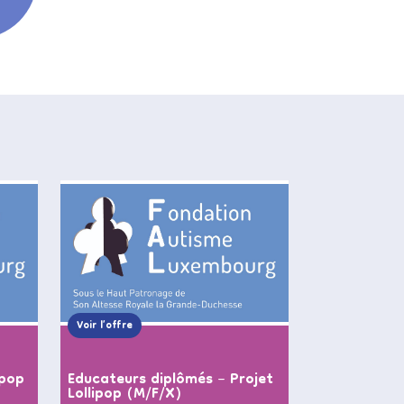
Voir l’offre
ipop
Educateurs diplômés – Projet
Lollipop (M/F/X)