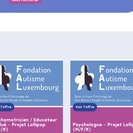
Nous contacter
 l’offre
Voir l’offre
homotricien / Educateur
ué – Projet Lollipop
Psychologue – Projet Loll
F/X)
(M/F/X)