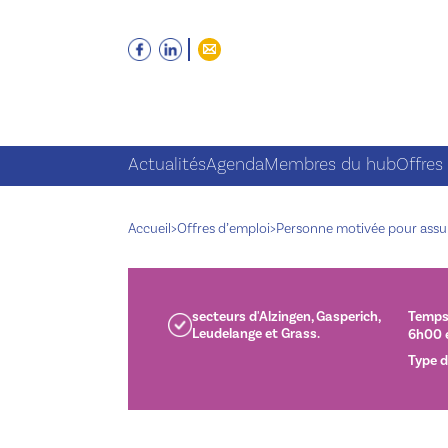
Actualités
Agenda
Membres du hub
Offres
Accueil
>
Offres d’emploi
>
Personne motivée pour assure
secteurs d'Alzingen, Gasperich,
Temps 
Leudelange et Grass.
6h00 e
Type d