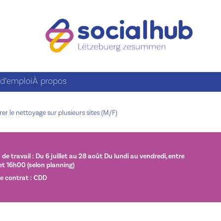
 d’emploi
À propos
r le nettoyage sur plusieurs sites (M/F)
de travail : Du 6 juillet au 28 août Du lundi au vendredi, entre
t 16h00 (selon planning)
e contrat : CDD