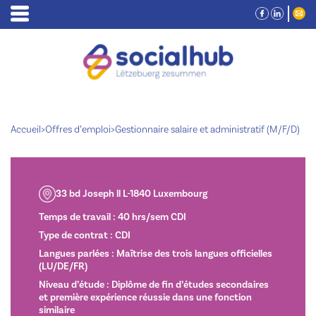
Accueil
>
Offres d’emploi
>
Gestionnaire salaire et administratif (M/F/D)
33 bd Joseph ll L-1840 Luxembourg
Temps de travail : 40 hrs/sem CDI
Type de contrat : CDI
Langues parlées : Maîtrise des trois langues officielles
(LU/DE/FR)
Niveau d’étude : Diplôme de fin d’études secondaires
et première expérience réussie dans une fonction
similaire