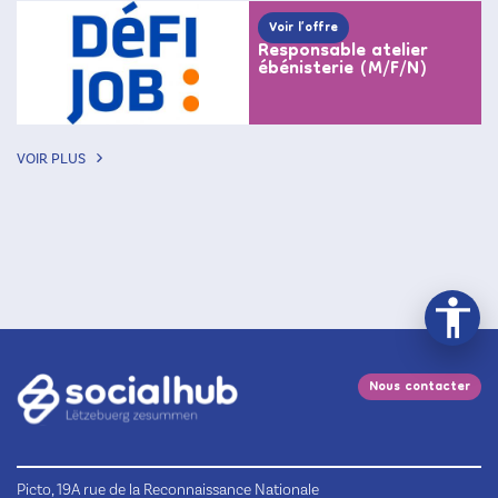
Voir l’offre
Responsable atelier
ébénisterie (M/F/N)
VOIR PLUS
Nous contacter
Picto, 19A rue de la Reconnaissance Nationale