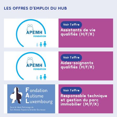
LES OFFRES D’EMPLOI DU HUB
Voir l’offre
Assistants de vie
qualifiés (H/F/X)
Voir l’offre
Aides-soignants
qualifiés (H/F/X)
Voir l’offre
Responsable technique
et gestion du parc
immobilier (M/F/X)