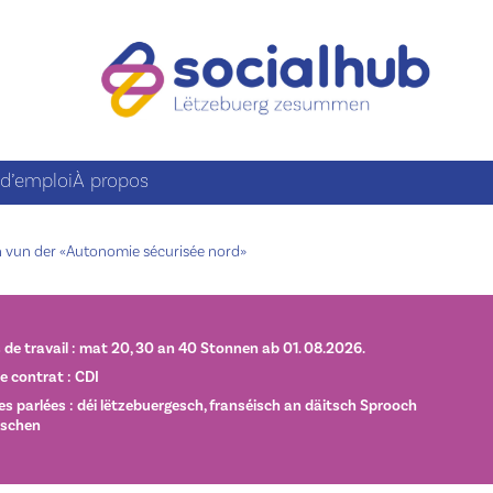
 d’emploi
À propos
n vun der «Autonomie sécurisée nord»
de travail : mat 20, 30 an 40 Stonnen ab 01. 08.2026.
e contrat : CDI
s parlées : déi lëtzebuergesch, franséisch an däitsch Sprooch
rschen