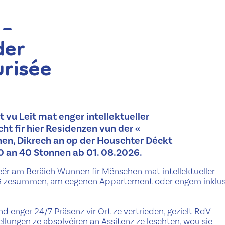
 –
der
risée
vu Leit mat enger intellektueller
cht fir hier Residenzen vun der «
nen, Dikrech an op der Houschter Déckt
0 an 40 Stonnen ab 01. 08.2026.
ër am Beräich Wunnen fir Mënschen mat intellektueller
WG zesummen, am eegenen Appartement oder engem inklus
d enger 24/7 Präsenz vir Ort ze vertrieden, gezielt RdV
llungen ze absolvéiren an Assitenz ze leschten, wou sie