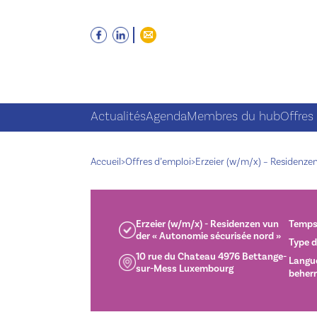
Actualités
Agenda
Membres du hub
Offres
Accueil
>
Offres d’emploi
>
Erzeier (w/m/x) – Residenze
Erzeier (w/m/x) - Residenzen vun
Temps 
der « Autonomie sécurisée nord »
Type d
10 rue du Chateau 4976 Bettange-
Langue
sur-Mess Luxembourg
beher