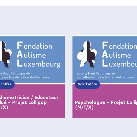
 l’offre
Voir l’offre
homotricien / Educateur
ué – Projet Lollipop
Psychologue – Projet Loll
F/X)
(M/F/X)