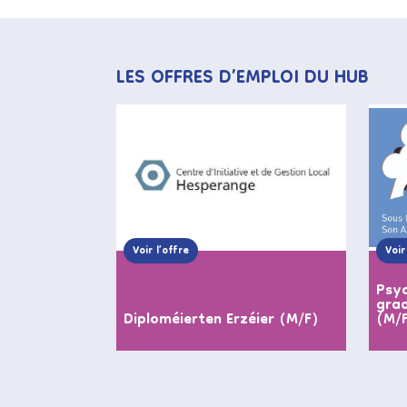
LES OFFRES D’EMPLOI DU HUB
Voir l’offre
Voir
Psyc
grad
Diploméierten Erzéier (M/F)
(M/