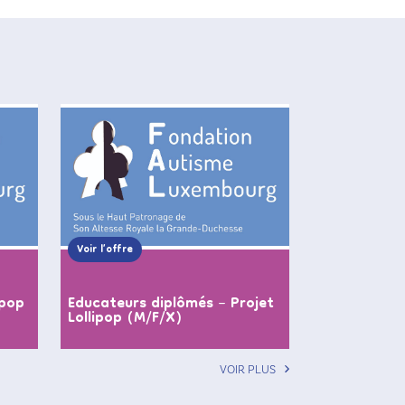
Voir l’offre
ipop
Educateurs diplômés – Projet
Lollipop (M/F/X)
VOIR PLUS