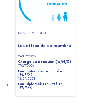
MEMBRE SOCIALHUB
Les offres de ce membre
24/07/2026
Chargé de direction (W/M/X)
17/07/2026
Een diploméierten Erzéier
(M/F/X)
13/07/2026
Een Diploméirten Erzéier
iven
(W/M/X)