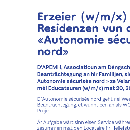
Erzeier (w/m/x)
Residenzen vun 
«Autonomie sécu
nord»
D’APEMH, Associatioun am Déngscht 
Beanträchtegung an hir Familljen, si
Autonomie sécurisée nord » ze Veia
méi Educateuren (w/m/x) mat 20, 3
D`Autonomie sécurisée nord geht nei Wee
Beanträchtegung, et wunnt een an als 
Projet.
Är Aufgabe wärt sinn eisen Service währen
zesummen mat den Locataire fir Hellefste