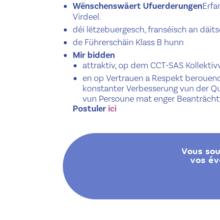
Wënschenswäert Ufuerderungen
Erfa
Virdeel.
déi lëtzebuergesch, franséisch an däi
de Führerschäin Klass B hunn
Mir bidden
attraktiv, op dem CCT-SAS Kollekti
en op Vertrauen a Respekt berouen
konstanter Verbesserung vun der Qu
vun Persoune mat enger Beanträcht
Postuler
ici
Vous sou
vos év