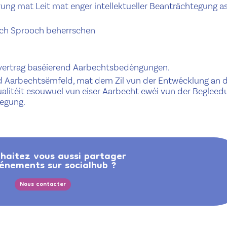
rung mat Leit mat enger intellektueller Beanträchtegung a
tsch Sprooch beherrschen
vvertrag baséierend Aarbechtsbedéngungen.
d Aarbechtsëmfeld, mat dem Zil vun der Entwécklung an 
alitéit esouwuel vun eiser Aarbecht ewéi vun der Begleed
egung.
haitez vous aussi partager
énements sur socialhub ?
Nous contacter