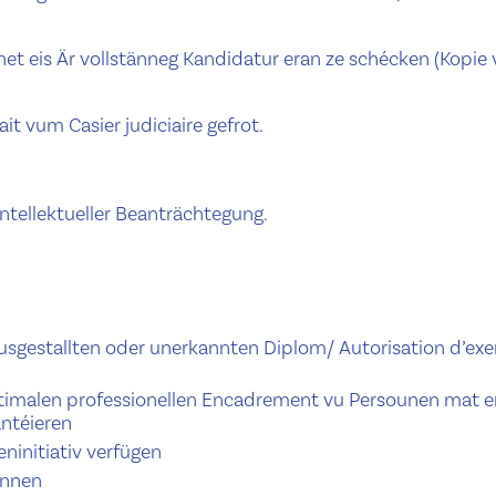
 net eis Är vollstänneg Kandidatur eran ze schécken (Kopie
it vum Casier judiciaire gefrot.
ntellektueller Beanträchtegung.
sgestallten oder unerkannten Diplom/ Autorisation d’exe
ptimalen professionellen Encadrement vu Persounen mat e
antéieren
eninitiativ verfügen
ënnen