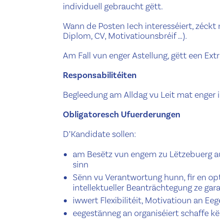
individuell gebraucht gëtt.
Wann de Posten Iech interesséiert, zéckt
Diplom, CV, Motivatiounsbréif …).
Am Fall vun enger Astellung, gëtt een Extra
Responsabilitéiten
Begleedung am Alldag vu Leit mat enger i
Obligatoresch Ufuerderungen
D’Kandidate sollen:
am Besëtz vun engem zu Lëtzebuerg au
sinn
Sënn vu Verantwortung hunn, fir en o
intellektueller Beanträchtegung ze gar
iwwert Flexibilitéit, Motivatioun an Eeg
eegestänneg an organiséiert schaffe k