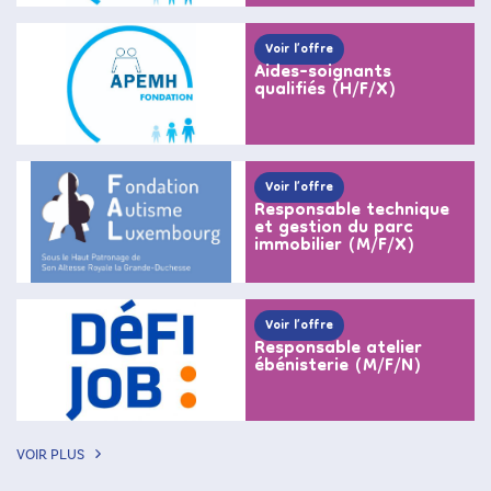
Voir l’offre
Aides-soignants
qualifiés (H/F/X)
Voir l’offre
Responsable technique
et gestion du parc
immobilier (M/F/X)
Voir l’offre
Responsable atelier
ébénisterie (M/F/N)
VOIR PLUS