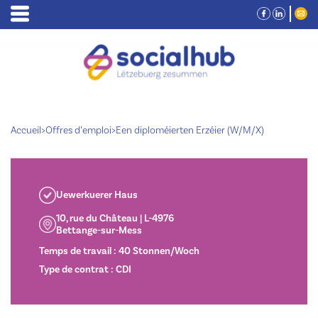
Accueil
>
Offres d’emploi
>
Een diploméierten Erzéier (W/M/X)
Uewerkuerer Haus
10, rue du Château | L-4976
Bettange-sur-Mess
Temps de travail : 40 Stonnen/Woch
Type de contrat : CDI