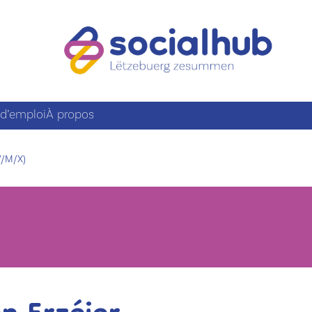
 d’emploi
À propos
W/M/X)