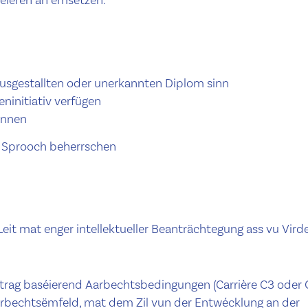
sgestallten oder unerkannten Diplom sinn
eninitiativ verfügen
ennen
ch Sprooch beherrschen
t mat enger intellektueller Beanträchtegung ass vu Virde
rtrag baséierend Aarbechtsbedingungen (Carrière C3 oder 
rbechtsëmfeld, mat dem Zil vun der Entwécklung an der