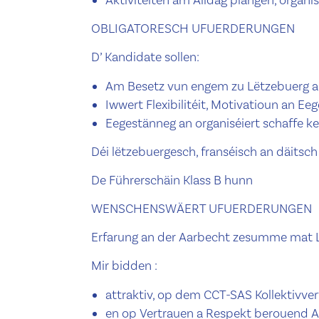
OBLIGATORESCH UFUERDERUNGEN
D’ Kandidate sollen:
Am Besetz vun engem zu Lëtzebuerg au
Iwwert Flexibilitéit, Motivatioun an Eeg
Eegestänneg an organiséiert schaffe k
Déi lëtzebuergesch, franséisch an däits
De Führerschäin Klass B hunn
WENSCHENSWÄERT UFUERDERUNGEN
Erfarung an der Aarbecht zesumme mat Lei
Mir bidden :
attraktiv, op dem CCT-SAS Kollektivve
en op Vertrauen a Respekt berouend A