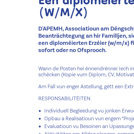
Een diploméierte
(W/M/X)
D'APEMH, Associatioun am Déngscht 
Beanträchtegung an hir Familljen, si
een diploméierten Erzéier (w/m/x) f
sofort oder no Ofsprooch.
Wann de Posten hei ënnendrënner Iech inte
schécken (Kopie vum Diplom, CV, Motivati
Am Fall vun enger Astellung, gëtt een Extra
RESPONSABILITÉITEN
Individuell Begleedung vu jonken Erwu
Opbau a Realisatioun vun engem “Proje
Evaluatioun vu Besoinen an Upassunge 
Aktivitéiten am Alldag plangen, organi