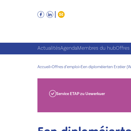
Actualités
Agenda
Membres du hub
Offres
Accueil
>
Offres d’emploi
>
Een diploméierten Erzéier (
Service ETAP zu Uewerkuer