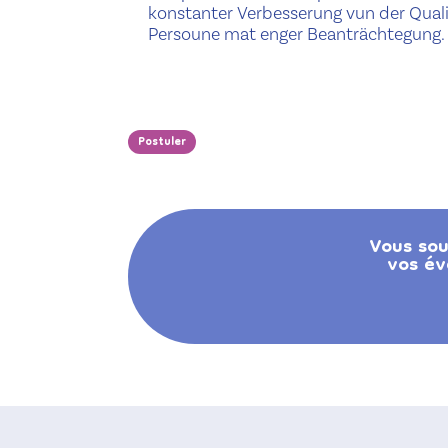
konstanter Verbesserung vun der Quali
Persoune mat enger Beanträchtegung.
Postuler
Vous sou
vos év