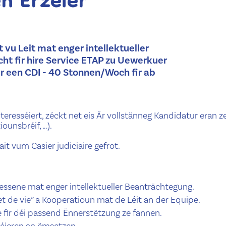
n Erzéier
vu Leit mat enger intellektueller
cht fir hire Service ETAP zu Uewerkuer
ir een CDI - 40 Stonnen/Woch fir ab
resséiert, zéckt net eis Är vollstänneg Kandidatur eran z
ounsbréif, …).
it vum Casier judiciaire gefrot.
essene mat enger intellektueller Beanträchtegung.
t de vie” a Kooperatioun mat de Léit an der Equipe.
fir déi passend Ënnerstëtzung ze fannen.
séieren an ëmsetzen.