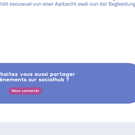
téit esouwuel vun eiser Aarbecht ewéi vun der Begleedun
haitez vous aussi partager
énements sur socialhub ?
Nous contacter