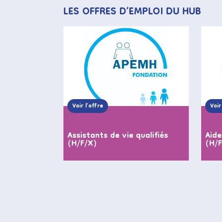
LES OFFRES D’EMPLOI DU HUB
Voir l’offre
Voir
Assistants de vie qualifiés
Aide
(H/F/X)
(H/