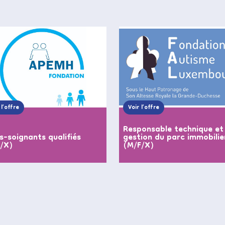
 l’offre
Voir l’offre
Responsable technique et
s-soignants qualifiés
gestion du parc immobilie
F/X)
(M/F/X)