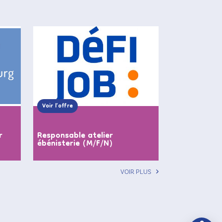
Voir l’offre
r
Responsable atelier
ébénisterie (M/F/N)
VOIR PLUS