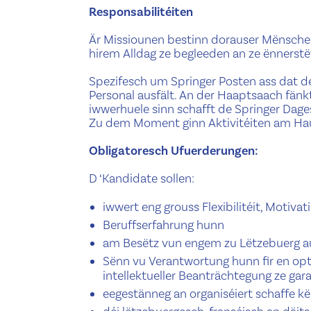
Responsabilitéiten
Är Missiounen bestinn dorauser Mënsche
hirem Alldag ze begleeden an ze ënnerstë
Spezifesch um Springer Posten ass dat de
Personal ausfält. An der Haaptsaach fänk
iwwerhuele sinn schafft de Springer Dage
Zu dem Moment ginn Aktivitéiten am Ha
Obligatoresch Ufuerderungen:
D ‘Kandidate sollen:
iwwert eng grouss Flexibilitéit, Motivat
Beruffserfahrung hunn
am Besëtz vun engem zu Lëtzebuerg au
Sënn vu Verantwortung hunn fir en op
intellektueller Beanträchtegung ze gar
eegestänneg an organiséiert schaffe k