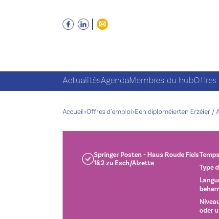
Actualités
Agenda
Membres du hub
Offres
Accueil
>
Offres d’emploi
>
Een diploméierten Erzéier /
Springer Posten - Haus Roude Fiels
Temps
1&2 zu Esch/Alzette
Type d
Langue
beher
Niveau
oder u