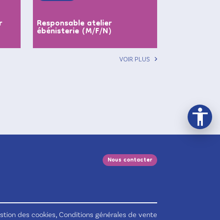
r
Responsable atelier
ébénisterie (M/F/N)
VOIR PLUS
Nous contacter
,
stion des cookies
Conditions générales de vente