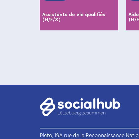
Assistants de vie qualifiés
Aide
(H/F/X)
(H/
Picto, 19A rue de la Reconnaissance Natio