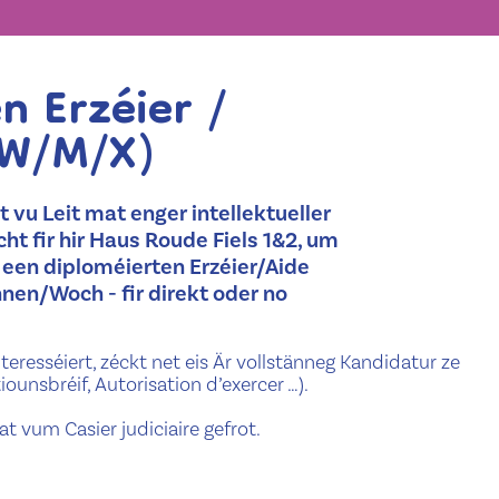
n Erzéier /
(W/M/X)
vu Leit mat enger intellektueller
cht fir hir Haus Roude Fiels 1&2, um
 een diploméierten Erzéier/Aide
nnen/Woch - fir direkt oder no
resséiert, zéckt net eis Är vollstänneg Kandidatur ze
unsbréif, Autorisation d’exercer …).
at vum Casier judiciaire gefrot.