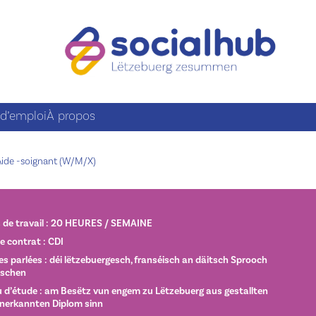
 d’emploi
À propos
 Aide -soignant (W/M/X)
 de travail : 20 HEURES / SEMAINE
e contrat : CDI
s parlées : déi lëtzebuergesch, franséisch an däitsch Sprooch
rschen
 d’étude : am Besëtz vun engem zu Lëtzebuerg aus gestallten
nerkannten Diplom sinn