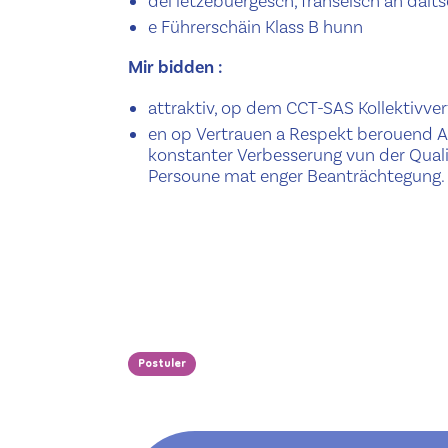
déi lëtzebuergesch, franséisch an däi
e Führerschäin Klass B hunn
Mir bidden :
attraktiv, op dem CCT-SAS Kollektivv
en op Vertrauen a Respekt berouend A
konstanter Verbesserung vun der Quali
Persoune mat enger Beanträchtegung.
Postuler