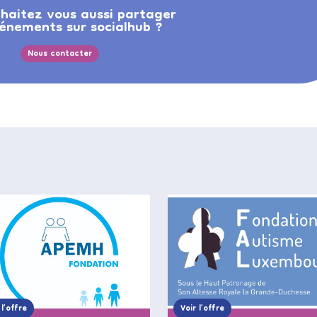
haitez vous aussi partager
énements sur socialhub ?
Nous contacter
 l’offre
Voir l’offre