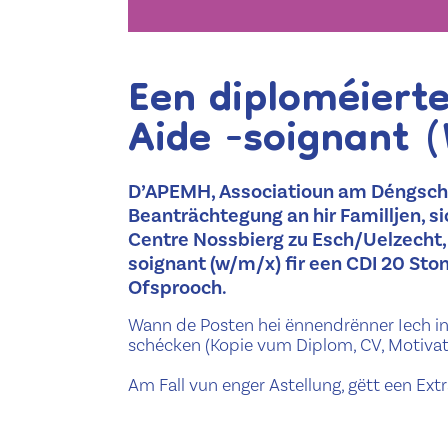
Een diploméierte
Aide -soignant 
D’APEMH, Associatioun am Déngscht 
Beanträchtegung an hir Familljen, si
Centre Nossbierg zu Esch/Uelzecht,
soignant (w/m/x) fir een CDI 20 Sto
Ofsprooch.
Wann de Posten hei ënnendrënner Iech inte
schécken (Kopie vum Diplom, CV, Motivatio
Am Fall vun enger Astellung, gëtt een Extr