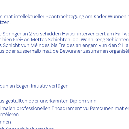
n mat intellektueller Beanträchtegung am Kader Wunnen 
tzen.
 Springer an 2 verschidden Haiser intervenéiert am Fall w
t hien Fréi- an Mëttes Schichten op. Wann keng Schichten
s Schicht vun Méindes bis Freides an engem vun den 2 Hai
us oder ausserhalb mat de Bewunner zesummen organiséi
ioun an Eegen Initiativ verfügen
s gestallten oder unerkannten Diplom sinn
timalen professionellen Encadrement vu Persounen mat e
antéieren
ënnen