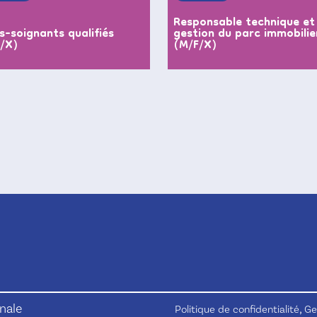
Responsable technique et
s-soignants qualifiés
gestion du parc immobilie
F/X)
(M/F/X)
nale
,
Politique de confidentialité
Ge