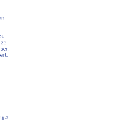
an
ou
 ze
ser.
ert.
nger