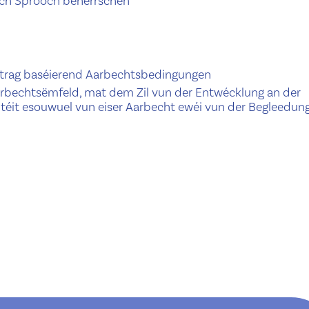
tsch Sprooch beherrschen
ertrag baséierend Aarbechtsbedingungen
rbechtsëmfeld, mat dem Zil vun der Entwécklung an der
téit esouwuel vun eiser Aarbecht ewéi vun der Begleedun