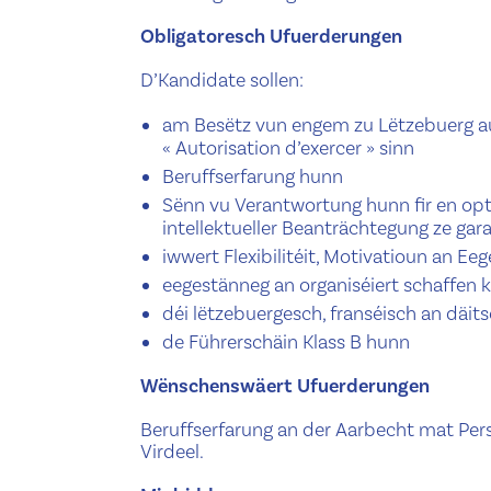
Obligatoresch Ufuerderungen
D’Kandidate sollen:
am Besëtz vun engem zu Lëtzebuerg au
« Autorisation d’exercer » sinn
Beruffserfarung hunn
Sënn vu Verantwortung hunn fir en op
intellektueller Beanträchtegung ze gar
iwwert Flexibilitéit, Motivatioun an Eeg
eegestänneg an organiséiert schaffen 
déi lëtzebuergesch, franséisch an däi
de Führerschäin Klass B hunn
Wënschenswäert Ufuerderungen
Beruffserfarung an der Aarbecht mat Per
Virdeel.