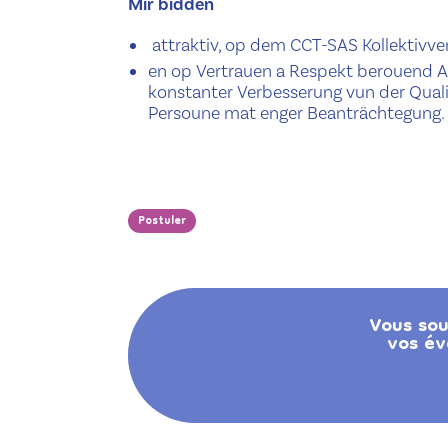
Mir bidden
attraktiv, op dem CCT-SAS Kollektivv
en op Vertrauen a Respekt berouend A
konstanter Verbesserung vun der Quali
Persoune mat enger Beanträchtegung.
Postuler
Vous sou
vos év