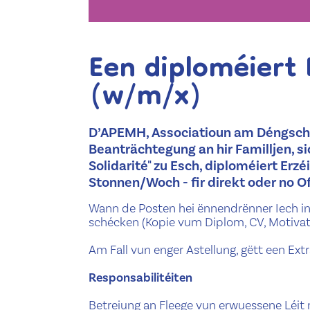
Een diploméiert 
(w/m/x)
D’APEMH, Associatioun am Déngscht 
Beanträchtegung an hir Familljen, si
Solidarité" zu Esch, diploméiert Erzé
Stonnen/Woch - fir direkt oder no O
Wann de Posten hei ënnendrënner Iech inte
schécken (Kopie vum Diplom, CV, Motivati
Am Fall vun enger Astellung, gëtt een Extra
Responsabilitéiten
Betreiung an Fleege vun erwuessene Léit 