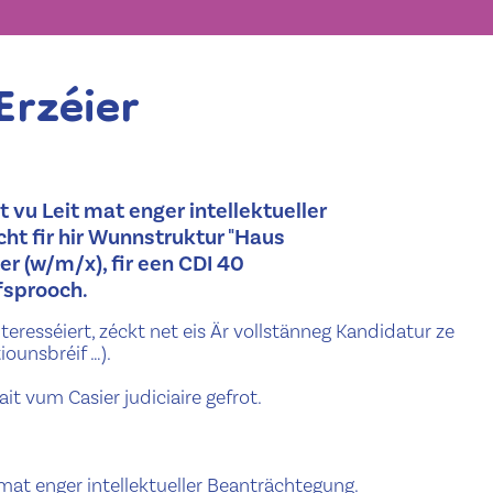
Erzéier
vu Leit mat enger intellektueller
cht fir hir Wunnstruktur "Haus
ier (w/m/x), fir een CDI 40
fsprooch.
resséiert, zéckt net eis Är vollstänneg Kandidatur ze
ounsbréif …).
it vum Casier judiciaire gefrot.
mat enger intellektueller Beanträchtegung.