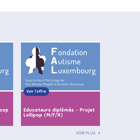
Voir l’offre
ipop
Educateurs diplômés – Projet
Lollipop (M/F/X)
VOIR PLUS