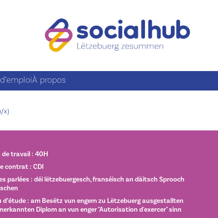
 d’emploi
À propos
m/x)
de travail : 40H
e contrat : CDI
s parlées : déi lëtzebuergesch, franséisch an däitsch Sprooch
rschen
 d’étude : am Besëtz vun engem zu Lëtzebuerg ausgestallten
nerkannten Diplom an vun enger "Autorisation d'exercer" sinn