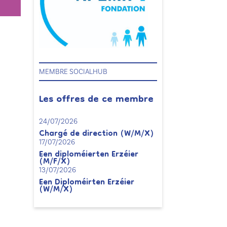
MEMBRE SOCIALHUB
Les offres de ce membre
24/07/2026
Chargé de direction (W/M/X)
17/07/2026
Een diploméierten Erzéier
(M/F/X)
13/07/2026
Een Diploméirten Erzéier
(W/M/X)