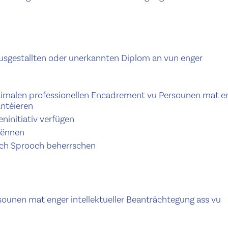
sgestallten oder unerkannten Diplom an vun enger
timalen professionellen Encadrement vu Persounen mat e
antéieren
eninitiativ verfügen
kënnen
tsch Sprooch beherrschen
sounen mat enger intellektueller Beanträchtegung ass vu