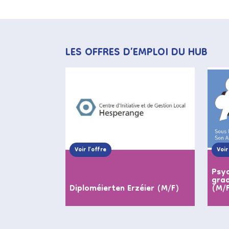
LES OFFRES D’EMPLOI DU HUB
Voir l’offre
Voir
Psyc
grad
Diploméierten Erzéier (M/F)
(M/