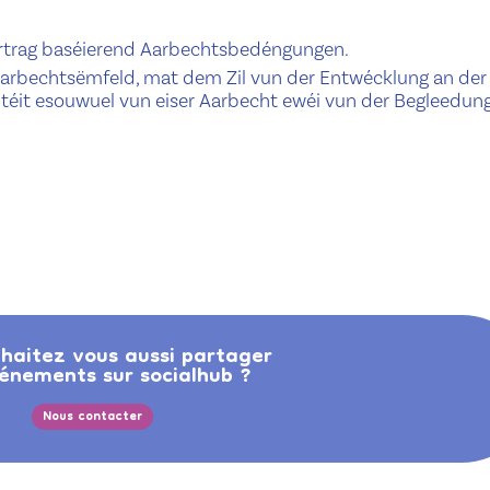
ertrag baséierend Aarbechtsbedéngungen.
arbechtsëmfeld, mat dem Zil vun der Entwécklung an der
téit esouwuel vun eiser Aarbecht ewéi vun der Begleedun
haitez vous aussi partager
énements sur socialhub ?
Nous contacter