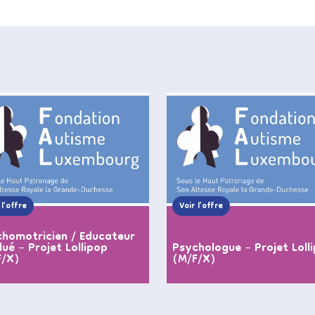
 l’offre
Voir l’offre
homotricien / Educateur
ué – Projet Lollipop
Psychologue – Projet Loll
F/X)
(M/F/X)