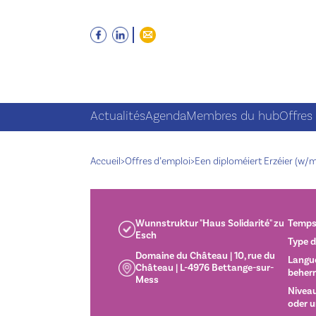
Actualités
Agenda
Membres du hub
Offres
Accueil
>
Offres d’emploi
>
Een diploméiert Erzéier (w/
Wunnstruktur "Haus Solidarité" zu
Temps 
Esch
Type d
Domaine du Château | 10, rue du
Langue
Château | L-4976 Bettange-sur-
beher
Mess
Niveau
oder u