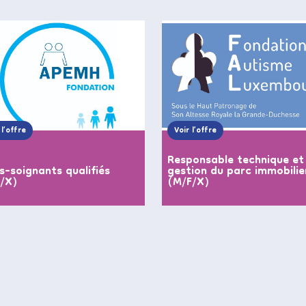
 l’offre
Voir l’offre
Responsable technique et
s-soignants qualifiés
gestion du parc immobilie
F/X)
(M/F/X)