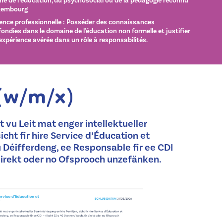
e de l’éducation, du psychosocial ou de la pédagogie reconnu
xembourg
ence professionnelle : Posséder des connaissances
ondies dans le domaine de l'éducation non formelle et justifier
expérience avérée dans un rôle à responsabilités.
 (w/m/x)
vu Leit mat enger intellektueller
cht fir hire Service d’Éducation et
zu Déifferdeng, ee Responsable fir ee CDI
direkt oder no Ofsprooch unzefänken.