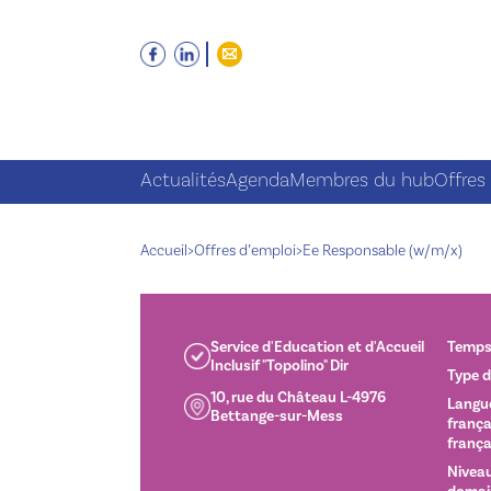
Actualités
Agenda
Membres du hub
Offres
Accueil
>
Offres d’emploi
>
Ee Responsable (w/m/x)
Service d'Education et d'Accueil
Temps 
Inclusif "Topolino" Dir
Type d
10, rue du Château L-4976
Langue
Bettange-sur-Mess
frança
frança
Niveau