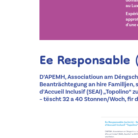
domain
au Lu
Expéri
approf
d'une 
Ee Responsable
D’APEMH, Associatioun am Déngscht 
Beanträchtegung an hire Familljen, si
d’Accueil Inclusif (SEAI) „Topolino“ 
– tëscht 32 a 40 Stonnen/Woch, fir 