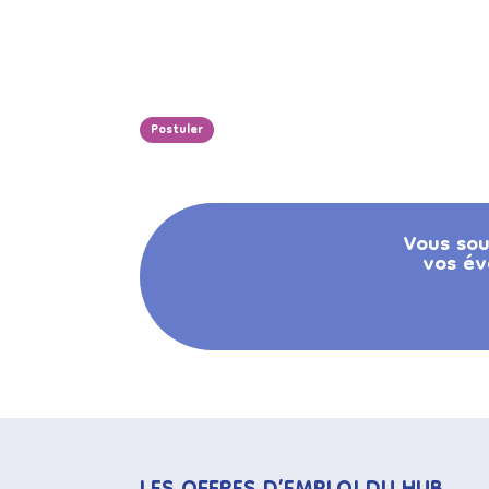
Postuler
Vous sou
vos év