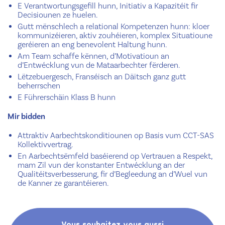
E Verantwortungsgefill hunn, Initiativ a Kapazitéit fir
Decisiounen ze huelen.
Gutt mënschlech a relational Kompetenzen hunn: kloer
kommunizéieren, aktiv zouhéieren, komplex Situatioune
geréieren an eng benevolent Haltung hunn.
Am Team schaffe kënnen, d’Motivatioun an
d’Entwécklung vun de Mataarbechter fërderen.
Lëtzebuergesch, Franséisch an Däitsch ganz gutt
beherrschen
E Führerschäin Klass B hunn
Mir bidden
Attraktiv Aarbechtskonditiounen op Basis vum CCT-SAS
Kollektivvertrag.
En Aarbechtsëmfeld baséierend op Vertrauen a Respekt,
mam Zil vun der konstanter Entwécklung an der
Qualitéitsverbesserung, fir d’Begleedung an d’Wuel vun
de Kanner ze garantéieren.