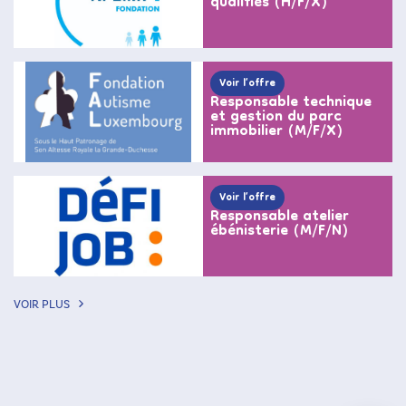
qualifiés (H/F/X)
Voir l’offre
Responsable technique
et gestion du parc
immobilier (M/F/X)
Voir l’offre
Responsable atelier
ébénisterie (M/F/N)
VOIR PLUS