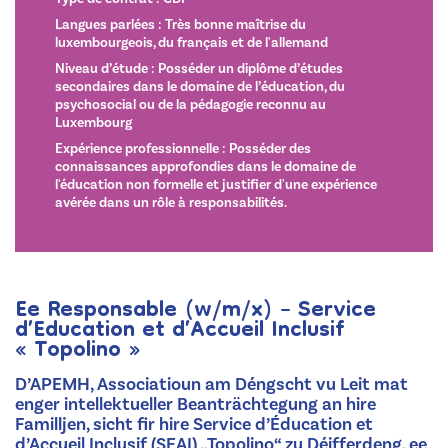
Langues parlées : Très bonne maîtrise du
luxembourgeois, du français et de l'allemand
Niveau d’étude : Posséder un diplôme d’études
secondaires dans le domaine de l’éducation, du
psychosocial ou de la pédagogie reconnu au
Luxembourg
Expérience professionnelle : Posséder des
connaissances approfondies dans le domaine de
l'éducation non formelle et justifier d'une expérience
avérée dans un rôle à responsabilités.
Ee Responsable (w/m/x) – Service
d’Education et d’Accueil Inclusif
« Topolino »
D’APEMH, Associatioun am Déngscht vu Leit mat
enger intellektueller Beanträchtegung an hire
Familljen, sicht fir hire Service d’Éducation et
d’Accueil Inclusif (SEAI) „Topolino“ zu Déifferdeng, ee