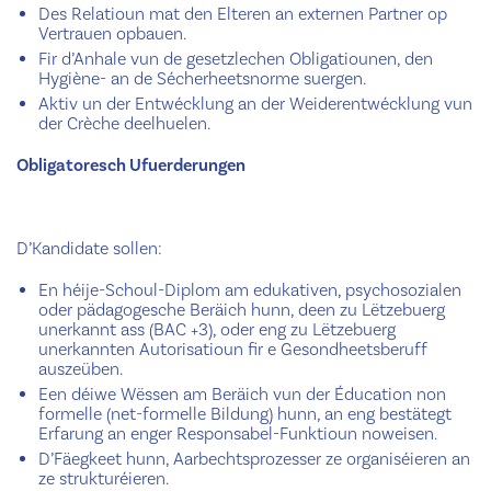
Des Relatioun mat den Elteren an externen Partner op
Vertrauen opbauen.
Fir d’Anhale vun de gesetzlechen Obligatiounen, den
Hygiène- an de Sécherheetsnorme suergen.
Aktiv un der Entwécklung an der Weiderentwécklung vun
der Crèche deelhuelen.
Obligatoresch Ufuerderungen
D’Kandidate sollen:
En héije-Schoul-Diplom am edukativen, psychosozialen
oder pädagogesche Beräich hunn, deen zu Lëtzebuerg
unerkannt ass (BAC +3), oder eng zu Lëtzebuerg
unerkannten Autorisatioun fir e Gesondheetsberuff
auszeüben.
Een déiwe Wëssen am Beräich vun der Éducation non
formelle (net-formelle Bildung) hunn, an eng bestätegt
Erfarung an enger Responsabel-Funktioun noweisen.
D’Fäegkeet hunn, Aarbechtsprozesser ze organiséieren an
ze strukturéieren.