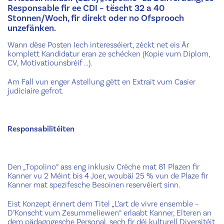
Responsable fir ee CDI – tëscht 32 a 40
Stonnen/Woch, fir direkt oder no Ofsprooch
unzefänken.
Wann dëse Posten Iech interesséiert, zéckt net eis Är
komplett Kandidatur eran ze schécken (Kopie vum Diplom,
CV, Motivatiounsbréif …).
Am Fall vun enger Astellung gëtt en Extrait vum Casier
judiciaire gefrot.
Responsabilitéiten
Den „Topolino“ ass eng inklusiv Crèche mat 81 Plazen fir
Kanner vu 2 Méint bis 4 Joer, woubäi 25 % vun de Plaze fir
Kanner mat spezifesche Besoinen reservéiert sinn.
Eist Konzept ënnert dem Titel „L’art de vivre ensemble –
D’Konscht vum Zesummeliewen“ erlaabt Kanner, Elteren an
dem pädagogesche Personal, sech fir déi kulturell Diversitéit