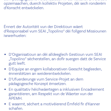
opzemaachen, duerch kollektiv Projeten, déi sech ronderëm
d’Konscht entwéckelen.
Ënnert der Autoritéit vun der Direktioun wäert
d’Responsabel vum SEAI „Topolino“ déi follgend Missiounen
iwwerhuelen:
D’Organisatioun an déi alldeeglech Gestioun vum SEAI
„Topolino“ sécherstellen, an dofir suergen datt de Service
gutt leeft.
D’Equipe an engem kollaborativen Geescht begleeden,
ënnerstëtzen an weiderentwéckelen.
D’Ufuerderunge vum Service-Projet an dem
pädagogesche Konzept ëmsetzen.
En qualitativ héichwäertegen a inklusiven Encadrement
garantéieren, am Respekt vun de Wäerter vun der
APEMH.
E waarmt, séchert a motivéierend Ëmfeld fir d’Kanner
schafen.