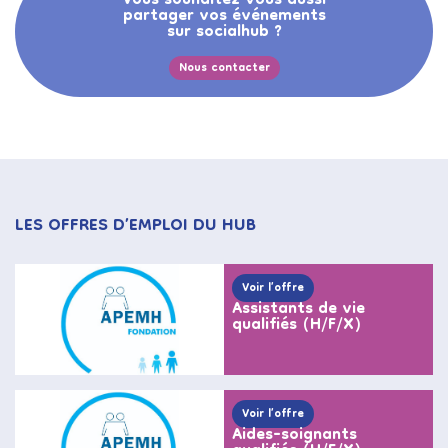
Vous souhaitez vous aussi
partager vos événements
sur socialhub ?
Nous contacter
LES OFFRES D’EMPLOI DU HUB
Voir l’offre
Assistants de vie
qualifiés (H/F/X)
Voir l’offre
Aides-soignants