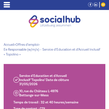
Accueil
>
Offres d’emploi
>
Ee Responsable (w/m/x) – Service d’Education et d’Accueil Inclusif
« Topolino »
Service d'Education et d'Accueil
Inclusif "Topolino" Date de clôture
31/05/2026
10, rue du Château L-4976
Bettange-sur-Mess
Temps de travail : 32 et 40 heures/semaine
Type de contrat : CDI