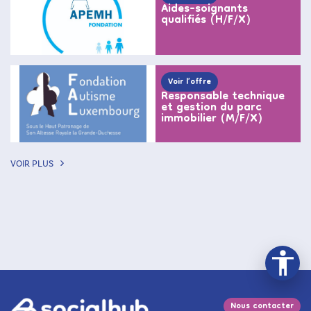
Aides-soignants
qualifiés (H/F/X)
Voir l’offre
Responsable technique
et gestion du parc
immobilier (M/F/X)
VOIR PLUS
Nous contacter