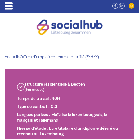
Accueil
>
Offres d’emploi
>
éducateur qualifié (F/H/X) –
structure résidentielle à Bedten
(Fermette)
Temps de travail : 40H
Type de contrat : CDI
Langues parlées : Maîtrise le luxembourgeois, le
français et l'allemand
Niveau d’étude : Être titulaire d'un diplôme délivré ou
reconnu au Luxembourg