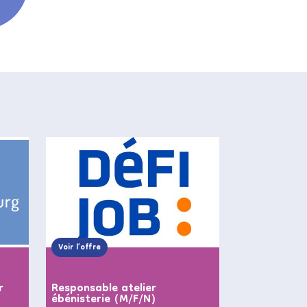
Voir l’offre
r
Responsable atelier
ébénisterie (M/F/N)