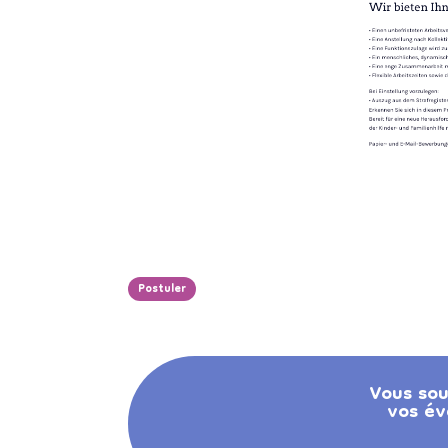
Postuler
Vous sou
vos év