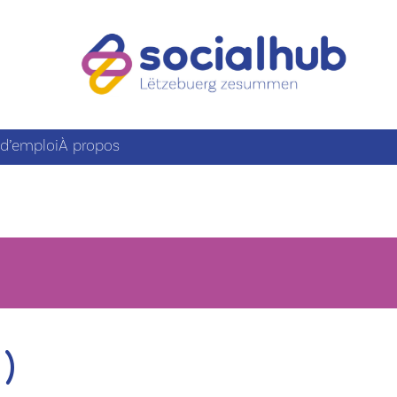
 d’emploi
À propos
D)