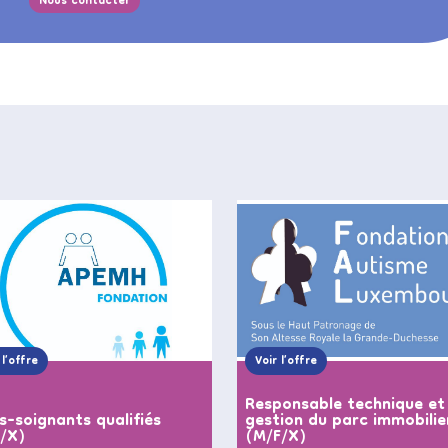
Nous contacter
 l’offre
Voir l’offre
Responsable technique et
s-soignants qualifiés
gestion du parc immobilie
F/X)
(M/F/X)