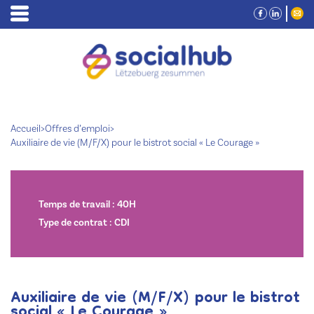
Accueil
>
Offres d’emploi
>
Auxiliaire de vie (M/F/X) pour le bistrot social « Le Courage »
Temps de travail : 40H
Type de contrat : CDI
Auxiliaire de vie (M/F/X) pour le bistrot
social « Le Courage »