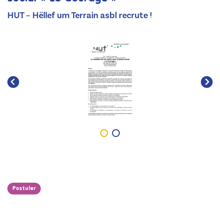
HUT – Hëllef um Terrain asbl recrute !
Postuler