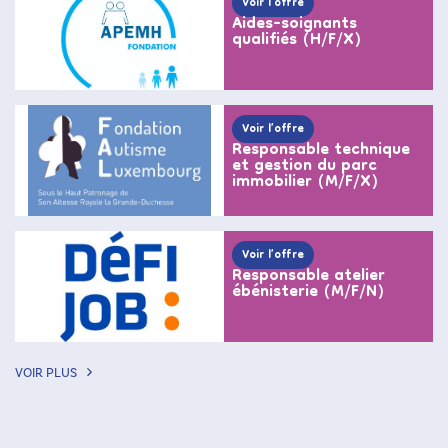
Voir l’offre
Aides-soignants
qualifiés (H/F/X)
Voir l’offre
Responsable technique
et gestion du parc
immobilier (M/F/X)
Voir l’offre
Responsable atelier
ébénisterie (M/F/N)
VOIR PLUS