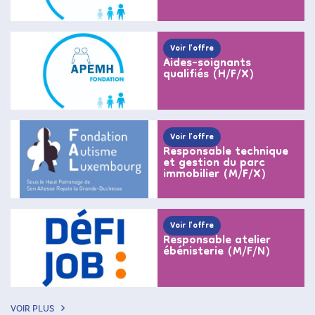
Voir l’offre
Aides-soignants
qualifiés (H/F/X)
Voir l’offre
Responsable technique
et gestion du parc
immobilier (M/F/X)
Voir l’offre
Responsable atelier
ébénisterie (M/F/N)
VOIR PLUS