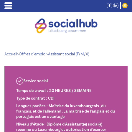
Accueil
>
Offres d’emploi
>
Assistant social (F/M/X)
Service social
Temps de travail : 20 HEURES / SEMAINE
Type de contrat : CDI
Langues parlées : Maîtrise du luxembourgeois , du
français, et de l’allemand . La maitrise de l’anglais et du
portugais est un avantage
Niveau d’étude : Diplôme d’Assistant(e) social(e)
reconnu au Luxembourg et autorisation d'exercer