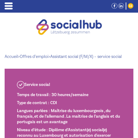
Accueil
>
Offres d’emploi
>
Assistant social (F/M/X) – service social
Service social
Temps de travail : 30 heures/semaine
Type de contrat : CDI
Langues parlées : Maîtrise du luxembourgeois , du
français, et de l’allemand . La maitrise de l’anglais et du
portugais est un avantage
Niveau d’étude : Diplôme d’Assistant(e) social(e)
reconnu au Luxembourg et autorisation d'exercer