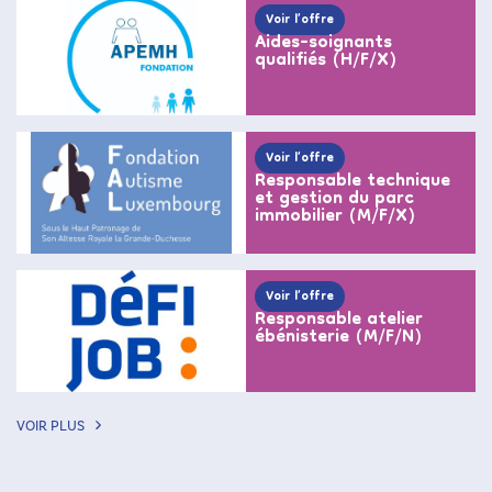
Voir l’offre
Aides-soignants
qualifiés (H/F/X)
Voir l’offre
Responsable technique
et gestion du parc
immobilier (M/F/X)
Voir l’offre
Responsable atelier
ébénisterie (M/F/N)
VOIR PLUS