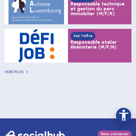
Responsable technique
et gestion du parc
immobilier (M/F/X)
Voir l’offre
Responsable atelier
ébénisterie (M/F/N)
VOIR PLUS
Nous contacter