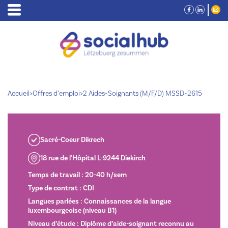
Accueil
>
Offres d’emploi
>
2 Aides-Soignants (M/F/D) MSSD-2615
Sacré-Coeur Dikrech
18 rue de l'Hôpital L-9244 Diekirch
Temps de travail : 20-40 h/sem
Type de contrat : CDI
Langues parlées : Connaissances de la langue
luxembourgeoise (niveau B1)
Niveau d’étude : Diplôme d’aide-soignant reconnu au