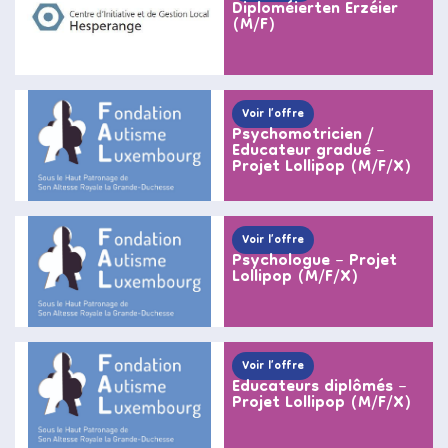
Diploméierten Erzéier
(M/F)
Voir l’offre
Psychomotricien /
Educateur gradué –
Projet Lollipop (M/F/X)
Voir l’offre
Psychologue – Projet
Lollipop (M/F/X)
Voir l’offre
Educateurs diplômés –
Projet Lollipop (M/F/X)