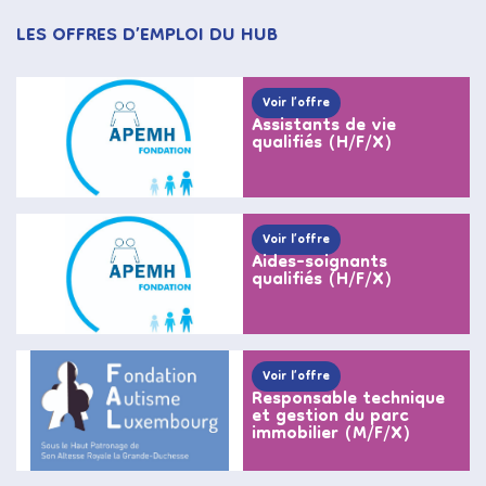
LES OFFRES D’EMPLOI DU HUB
Voir l’offre
Assistants de vie
qualifiés (H/F/X)
Voir l’offre
Aides-soignants
qualifiés (H/F/X)
Voir l’offre
Responsable technique
et gestion du parc
immobilier (M/F/X)