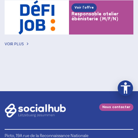
Voir l’offre
Responsable atelier
ébénisterie (M/F/N)
VOIR PLUS
Nous contacter
Picto, 19A rue de la Reconnaissance Nationale