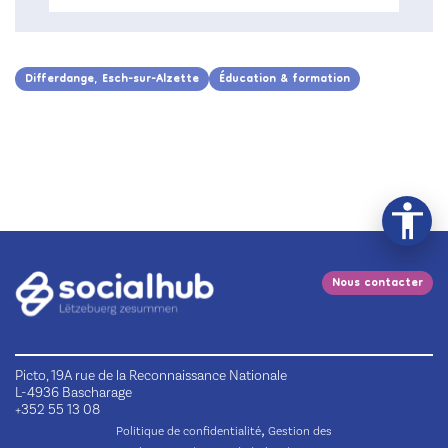
Differdange, Esch-sur-Alzette
Éducation & formation
Nous contacter
Picto, 19A rue de la Reconnaissance Nationale
L-4936 Bascharage
+352 55 13 08
,
Politique de confidentialité
Gestion des